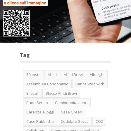
Categorie
Tag
30posto
Affitti
Affitti Brevi
Alberghi
Assemblea Condominio
Banca Woolwich
Bilocali
Blocco Affitti Brevi
Buon Senso
Cambioabitazione
Carenza Alloggi
Case Green
Case Pubbliche
Cedolare Secca
CO2
Collabenti
Compravendite Immobiliari