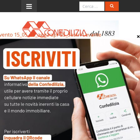
vento 15_05_25_agg2 apr 25_Sestri Levante
Menu
Evento 15_05_25_agg2
apr 25_Sestri Levante
Evento 15_05_25_agg2 apr 25_Sestri Levante
Archivi