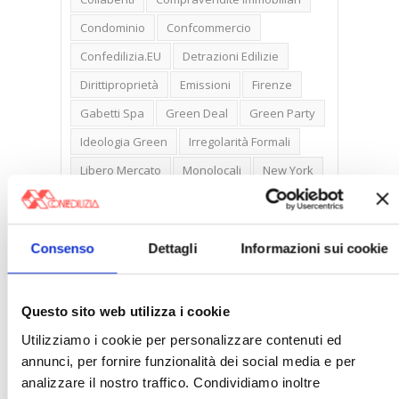
Condominio
Confcommercio
Confedilizia.EU
Detrazioni Edilizie
Dirittiproprietà
Emissioni
Firenze
Gabetti Spa
Green Deal
Green Party
Ideologia Green
Irregolarità Formali
Libero Mercato
Monolocali
New York
Nudaproprietà
Prezzi Case
Prima Casa
Proprietari Casa
Consenso
Dettagli
Informazioni sui cookie
Rendite Catastali
Rivoluzioneliberale
Ruderi
Sicurezza
Sommerso
Questo sito web utilizza i cookie
Sunia
Trasferimenti
Treviso
Utilizziamo i cookie per personalizzare contenuti ed
Valore Case
annunci, per fornire funzionalità dei social media e per
analizzare il nostro traffico. Condividiamo inoltre