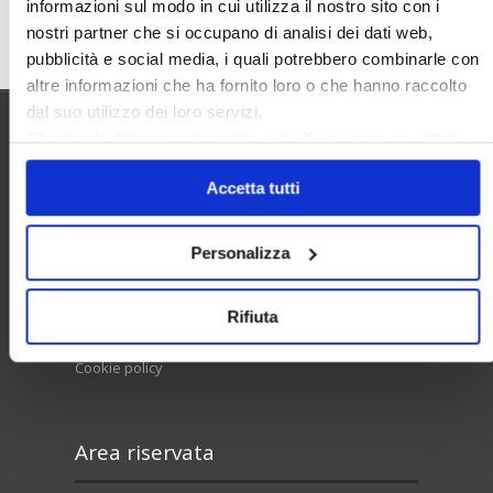
informazioni sul modo in cui utilizza il nostro sito con i
Cerca
nostri partner che si occupano di analisi dei dati web,
pubblicità e social media, i quali potrebbero combinarle con
altre informazioni che ha fornito loro o che hanno raccolto
dal suo utilizzo dei loro servizi.
Chiudendo il banner cliccando sulla
X
verranno accettati
Utilità
solo i cookie necessari.
Accetta tutti
Contatti e RPD
Personalizza
Disclaimer
Rifiuta
Privacy policy
Cookie policy
Area riservata