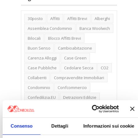
30posto
Affitti
Affitti Brevi
Alberghi
Assemblea Condominio
Banca Woolwich
Bilocali
Blocco Affitti Brevi
Buon Senso
Cambioabitazione
Carenza Alloggi
Case Green
Case Pubbliche
Cedolare Secca
CO2
Collabenti
Compravendite Immobiliari
Condominio
Confcommercio
Confedilizia.EU
Detrazioni Edilizie
Dirittiproprietà
Emissioni
Firenze
Gabetti Spa
Green Deal
Green Party
Consenso
Dettagli
Informazioni sui cookie
Ideologia Green
Irregolarità Formali
Libero Mercato
Monolocali
New York