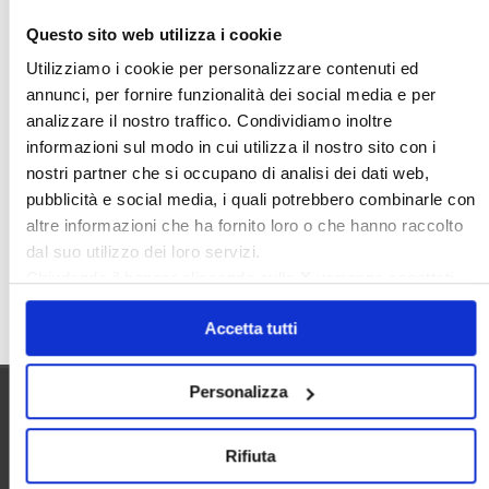
Nudaproprietà
Prezzi Case
Questo sito web utilizza i cookie
Prima Casa
Proprietari Casa
Utilizziamo i cookie per personalizzare contenuti ed
annunci, per fornire funzionalità dei social media e per
Rendite Catastali
Rivoluzioneliberale
analizzare il nostro traffico. Condividiamo inoltre
Ruderi
Sicurezza
Sommerso
informazioni sul modo in cui utilizza il nostro sito con i
Sunia
Trasferimenti
Treviso
nostri partner che si occupano di analisi dei dati web,
pubblicità e social media, i quali potrebbero combinarle con
Valore Case
altre informazioni che ha fornito loro o che hanno raccolto
dal suo utilizzo dei loro servizi.
Chiudendo il banner cliccando sulla
X
verranno accettati
Cerca
solo i cookie necessari.
Accetta tutti
Personalizza
Utilità
Rifiuta