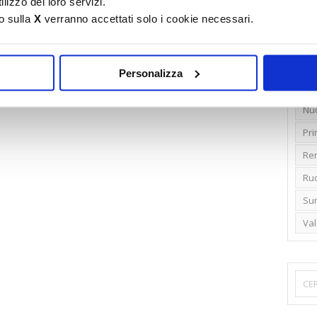
lizzo dei loro servizi.
o sulla
X
verranno accettati solo i cookie necessari.
Emi
Gr
Ide
Personalizza
Lib
Nu
Pr
Ren
Rud
Su
Va