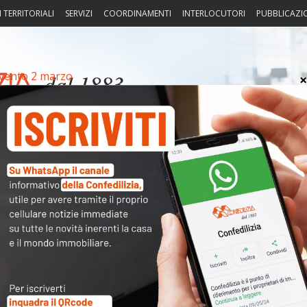
I TERRITORIALI
SERVIZI
COORDINAMENTI
INTERLOCUTORI
PUBBLICAZI
vento 2 marzo
sprudenza
Fisco
Portierato
Intorno alla casa
Notiz
Arch
Cate