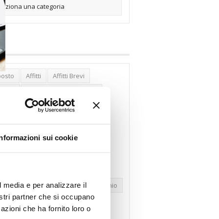
posto
Affitti
Affitti Brevi
erghi
Assemblea Condominio
nca Woolwich
Bilocali
cco Affitti Brevi
Buon Senso
Informazioni sui cookie
mbioabitazione
Carenza Alloggi
se Green
Case Pubbliche
dolare Secca
CO2
Collabenti
l media e per analizzare il
pravendite Immobiliari
Condominio
nostri partner che si occupano
nfcommercio
Confedilizia.EU
azioni che ha fornito loro o
razioni Edilizie
Dirittiproprietà