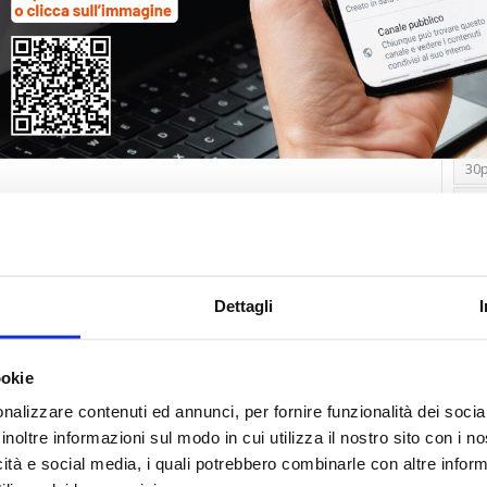
Tag
30
Alb
Ba
Blo
Dettagli
Ca
Ca
Ce
ookie
nalizzare contenuti ed annunci, per fornire funzionalità dei socia
Com
inoltre informazioni sul modo in cui utilizza il nostro sito con i 
Co
icità e social media, i quali potrebbero combinarle con altre inform
Det