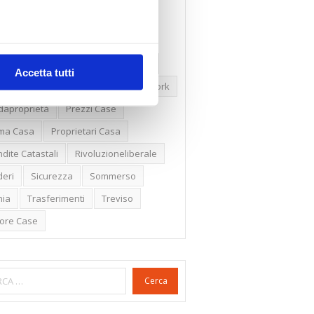
ssioni
Firenze
Gabetti Spa
een Deal
Green Party
ologia Green
Irregolarità Formali
Accetta tutti
ero Mercato
Monolocali
New York
daproprietà
Prezzi Case
ima Casa
Proprietari Casa
dite Catastali
Rivoluzioneliberale
eri
Sicurezza
Sommerso
nia
Trasferimenti
Treviso
lore Case
Cerca