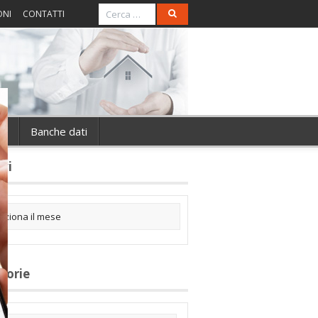
ONI
CONTATTI
ie
Banche dati
ivi
gorie