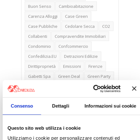
Buon Senso
Cambioabitazione
Carenza Alloggi
Case Green
Case Pubbliche
Cedolare Secca
CO2
Collabenti
Compravendite Immobiliari
Condominio
Confcommercio
Confedilizia.EU
Detrazioni Edilizie
Dirittiproprietà
Emissioni
Firenze
Gabetti Spa
Green Deal
Green Party
Ideologia Green
Irregolarità Formali
Libero Mercato
Monolocali
New York
Consenso
Dettagli
Informazioni sui cookie
Nudaproprietà
Prezzi Case
Prima Casa
Proprietari Casa
Rendite Catastali
Rivoluzioneliberale
Questo sito web utilizza i cookie
Ruderi
Sicurezza
Sommerso
Utilizziamo i cookie per personalizzare contenuti ed