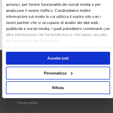
annunci, per fornire funzionalità dei social media e per
Sunia
Trasferimenti
Treviso
analizzare il nostro traffico. Condividiamo inoltre
Valore Case
informazioni sul modo in cui utilizza il nostro sito con i
nostri partner che si occupano di analisi dei dati web,
pubblicità e social media, i quali potrebbero combinarle con
altre informazioni che ha fornito loro o che hanno raccolto
Cerca
dal suo utilizzo dei loro servizi.
Chiudendo il banner cliccando sulla
X
verranno accettati
solo i cookie necessari.
Accetta tutti
Utilità
Personalizza
Contatti e RPD
Rifiuta
Disclaimer
Privacy policy