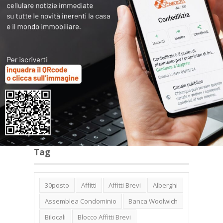
Archivi
Categorie
Tag
30posto
Affitti
Affitti Brevi
Alberghi
Assemblea Condominio
Banca Woolwich
Bilocali
Blocco Affitti Brevi