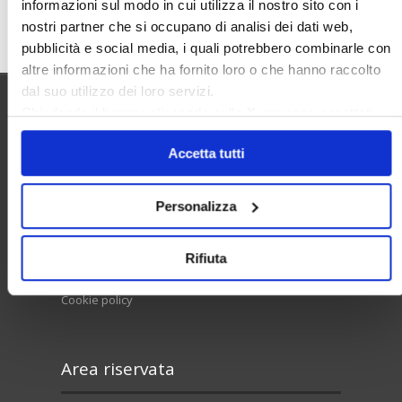
informazioni sul modo in cui utilizza il nostro sito con i
Cerca
nostri partner che si occupano di analisi dei dati web,
pubblicità e social media, i quali potrebbero combinarle con
altre informazioni che ha fornito loro o che hanno raccolto
dal suo utilizzo dei loro servizi.
Chiudendo il banner cliccando sulla
X
verranno accettati
Utilità
solo i cookie necessari.
Accetta tutti
Contatti e RPD
Personalizza
Disclaimer
Rifiuta
Privacy policy
Cookie policy
Area riservata