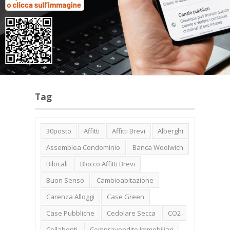
Categorie
Tag
30posto
Affitti
Affitti Brevi
Alberghi
Assemblea Condominio
Banca Woolwich
Bilocali
Blocco Affitti Brevi
Buon Senso
Cambioabitazione
Carenza Alloggi
Case Green
Case Pubbliche
Cedolare Secca
CO2
Collabenti
Compravendite Immobiliari