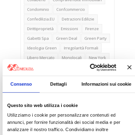
Condominio
Confcommercio
Confedilizia.EU
Detrazioni Edilizie
Dirittiproprietà
Emissioni
Firenze
Gabetti Spa
Green Deal
Green Party
Ideologia Green
Irregolarità Formali
Libero Mercato
Monolocali
New York
Nudaproprietà
Prezzi Case
Prima Casa
Proprietari Casa
Consenso
Dettagli
Informazioni sui cookie
Rendite Catastali
Rivoluzioneliberale
Ruderi
Sicurezza
Sommerso
Questo sito web utilizza i cookie
Sunia
Trasferimenti
Treviso
Utilizziamo i cookie per personalizzare contenuti ed
Valore Case
annunci, per fornire funzionalità dei social media e per
analizzare il nostro traffico. Condividiamo inoltre