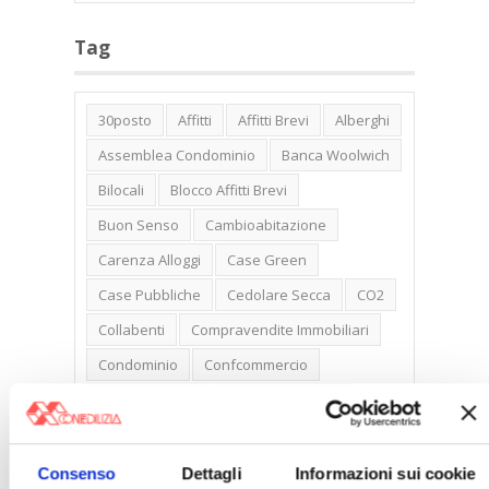
Tag
30posto
Affitti
Affitti Brevi
Alberghi
Assemblea Condominio
Banca Woolwich
Bilocali
Blocco Affitti Brevi
Buon Senso
Cambioabitazione
Carenza Alloggi
Case Green
Case Pubbliche
Cedolare Secca
CO2
Collabenti
Compravendite Immobiliari
Condominio
Confcommercio
Confedilizia.EU
Detrazioni Edilizie
Dirittiproprietà
Emissioni
Firenze
Gabetti Spa
Green Deal
Green Party
Consenso
Dettagli
Informazioni sui cookie