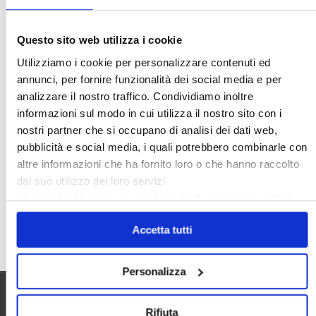
Ideologia Green
Irregolarità Formali
Libero Mercato
Monolocali
New York
Questo sito web utilizza i cookie
Nudaproprietà
Prezzi Case
Utilizziamo i cookie per personalizzare contenuti ed
Prima Casa
Proprietari Casa
annunci, per fornire funzionalità dei social media e per
analizzare il nostro traffico. Condividiamo inoltre
Rendite Catastali
Rivoluzioneliberale
informazioni sul modo in cui utilizza il nostro sito con i
Ruderi
Sicurezza
Sommerso
nostri partner che si occupano di analisi dei dati web,
Sunia
Trasferimenti
Treviso
pubblicità e social media, i quali potrebbero combinarle con
altre informazioni che ha fornito loro o che hanno raccolto
Valore Case
dal suo utilizzo dei loro servizi.
Chiudendo il banner cliccando sulla
X
verranno accettati
solo i cookie necessari.
Cerca
Accetta tutti
Personalizza
Utilità
Rifiuta