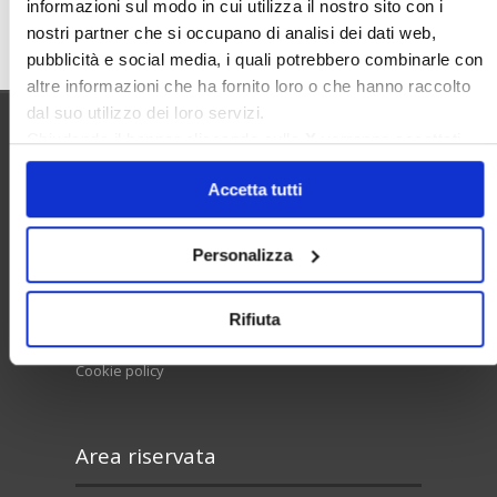
informazioni sul modo in cui utilizza il nostro sito con i
Cerca
nostri partner che si occupano di analisi dei dati web,
pubblicità e social media, i quali potrebbero combinarle con
altre informazioni che ha fornito loro o che hanno raccolto
dal suo utilizzo dei loro servizi.
Chiudendo il banner cliccando sulla
X
verranno accettati
Utilità
solo i cookie necessari.
Accetta tutti
Contatti e RPD
Personalizza
Disclaimer
Rifiuta
Privacy policy
Cookie policy
Area riservata