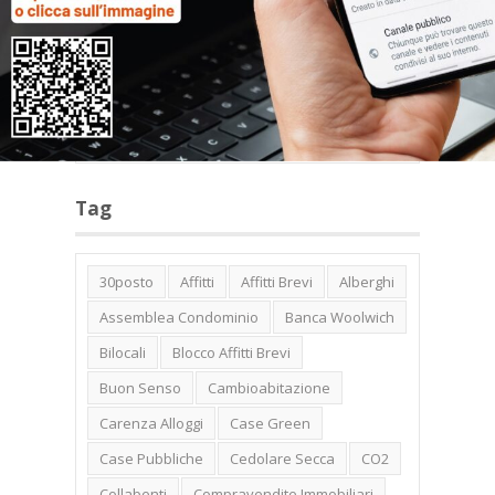
Categorie
Tag
30posto
Affitti
Affitti Brevi
Alberghi
Assemblea Condominio
Banca Woolwich
Bilocali
Blocco Affitti Brevi
Buon Senso
Cambioabitazione
Carenza Alloggi
Case Green
Case Pubbliche
Cedolare Secca
CO2
Collabenti
Compravendite Immobiliari