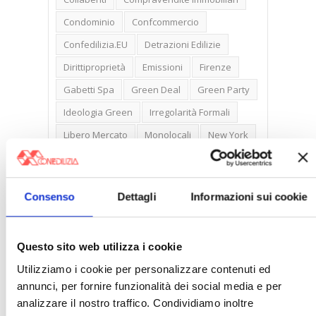
Condominio
Confcommercio
Confedilizia.EU
Detrazioni Edilizie
Dirittiproprietà
Emissioni
Firenze
Gabetti Spa
Green Deal
Green Party
Ideologia Green
Irregolarità Formali
Libero Mercato
Monolocali
New York
Nudaproprietà
Prezzi Case
Prima Casa
Proprietari Casa
Consenso
Dettagli
Informazioni sui cookie
Rendite Catastali
Rivoluzioneliberale
Ruderi
Sicurezza
Sommerso
Questo sito web utilizza i cookie
Sunia
Trasferimenti
Treviso
Utilizziamo i cookie per personalizzare contenuti ed
Valore Case
annunci, per fornire funzionalità dei social media e per
analizzare il nostro traffico. Condividiamo inoltre