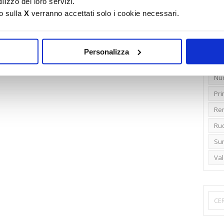
lizzo dei loro servizi.
o sulla
X
verranno accettati solo i cookie necessari.
Emi
Gr
Ide
Personalizza
Lib
Nu
Pr
Ren
Rud
Su
Va