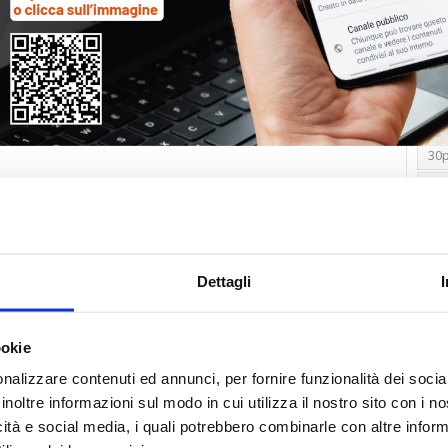
Tag
30
Alb
Ba
Blo
Dettagli
Ca
Ca
Ce
ookie
nalizzare contenuti ed annunci, per fornire funzionalità dei socia
Com
inoltre informazioni sul modo in cui utilizza il nostro sito con i 
Co
icità e social media, i quali potrebbero combinarle con altre inform
Det