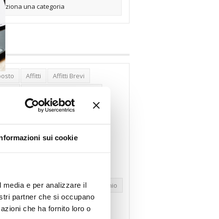
posto
Affitti
Affitti Brevi
erghi
Assemblea Condominio
nca Woolwich
Bilocali
cco Affitti Brevi
Buon Senso
Informazioni sui cookie
mbioabitazione
Carenza Alloggi
se Green
Case Pubbliche
dolare Secca
CO2
Collabenti
l media e per analizzare il
pravendite Immobiliari
Condominio
nostri partner che si occupano
nfcommercio
Confedilizia.EU
azioni che ha fornito loro o
razioni Edilizie
Dirittiproprietà