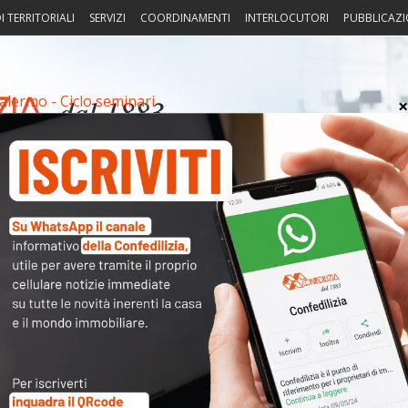
I TERRITORIALI
SERVIZI
COORDINAMENTI
INTERLOCUTORI
PUBBLICAZI
alermo - Ciclo seminari
sprudenza
Fisco
Portierato
Intorno alla casa
Notiz
Arch
ri
Cate