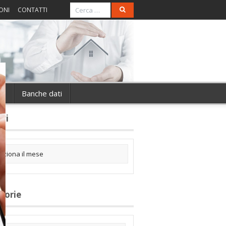
ONI
CONTATTI
ie
Banche dati
ivi
gorie