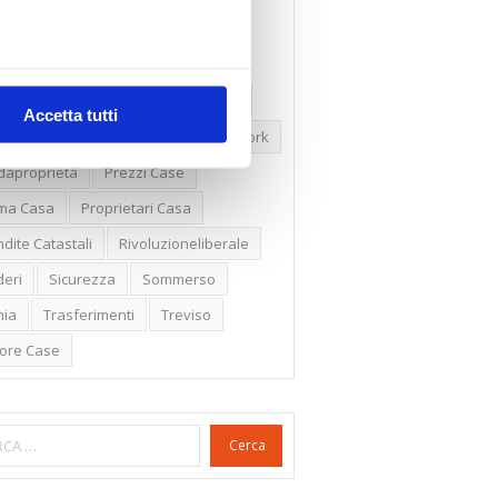
ssioni
Firenze
Gabetti Spa
een Deal
Green Party
ologia Green
Irregolarità Formali
Accetta tutti
ero Mercato
Monolocali
New York
daproprietà
Prezzi Case
ima Casa
Proprietari Casa
dite Catastali
Rivoluzioneliberale
eri
Sicurezza
Sommerso
nia
Trasferimenti
Treviso
lore Case
Cerca