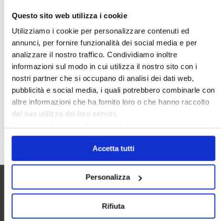
Nudaproprietà
Prezzi Case
Questo sito web utilizza i cookie
Prima Casa
Proprietari Casa
Utilizziamo i cookie per personalizzare contenuti ed
annunci, per fornire funzionalità dei social media e per
Rendite Catastali
Rivoluzioneliberale
analizzare il nostro traffico. Condividiamo inoltre
Ruderi
Sicurezza
Sommerso
informazioni sul modo in cui utilizza il nostro sito con i
Sunia
Trasferimenti
Treviso
nostri partner che si occupano di analisi dei dati web,
pubblicità e social media, i quali potrebbero combinarle con
Valore Case
altre informazioni che ha fornito loro o che hanno raccolto
dal suo utilizzo dei loro servizi.
Chiudendo il banner cliccando sulla
X
verranno accettati
Cerca
solo i cookie necessari.
Accetta tutti
Personalizza
Utilità
Rifiuta