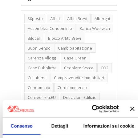
30posto
Affitti
Affitti Brevi
Alberghi
Assemblea Condominio
Banca Woolwich
Bilocali
Blocco Affitti Brevi
Buon Senso
Cambioabitazione
Carenza Alloggi
Case Green
Case Pubbliche
Cedolare Secca
CO2
Collabenti
Compravendite Immobiliari
Condominio
Confcommercio
Confedilizia.EU
Detrazioni Edilizie
Dirittiproprietà
Emissioni
Firenze
Gabetti Spa
Green Deal
Green Party
Consenso
Dettagli
Informazioni sui cookie
Ideologia Green
Irregolarità Formali
Libero Mercato
Monolocali
New York