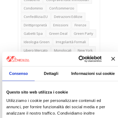
Condominio
Confcommercio
Confedilizia.EU
Detrazioni Edilizie
Dirittiproprietà
Emissioni
Firenze
Gabetti Spa
Green Deal
Green Party
Ideologia Green
Irregolarità Formali
Libero Mercato
Monolocali
New York
Nudaproprietà
Prezzi Case
Prima Casa
Proprietari Casa
Consenso
Dettagli
Informazioni sui cookie
Rendite Catastali
Rivoluzioneliberale
Ruderi
Sicurezza
Sommerso
Questo sito web utilizza i cookie
Sunia
Trasferimenti
Treviso
Utilizziamo i cookie per personalizzare contenuti ed
Valore Case
annunci, per fornire funzionalità dei social media e per
analizzare il nostro traffico. Condividiamo inoltre