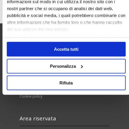
informazioni sul modo in cui utilizza il nostro sito con i
Cerca
nostri partner che si occupano di analisi dei dati web,
pubblicità e social media, i quali potrebbero combinarle con
altre informazioni che ha fornito loro o che hanno raccolto
dal suo utilizzo dei loro servizi.
Chiudendo il banner cliccando sulla
X
verranno accettati
Utilità
solo i cookie necessari.
Accetta tutti
Contatti e RPD
Personalizza
Disclaimer
Rifiuta
Privacy policy
Cookie policy
Area riservata