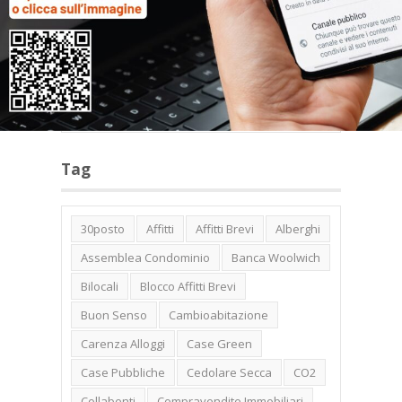
Categorie
Tag
30posto
Affitti
Affitti Brevi
Alberghi
Assemblea Condominio
Banca Woolwich
Bilocali
Blocco Affitti Brevi
Buon Senso
Cambioabitazione
Carenza Alloggi
Case Green
Case Pubbliche
Cedolare Secca
CO2
Collabenti
Compravendite Immobiliari