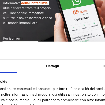
Tag
30
Alb
Ba
Blo
Dettagli
Ca
Ca
Ce
ookie
nalizzare contenuti ed annunci, per fornire funzionalità dei socia
Com
inoltre informazioni sul modo in cui utilizza il nostro sito con i 
Co
icità e social media, i quali potrebbero combinarle con altre inform
Det