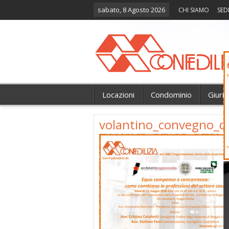
sabato, 8 Agosto 2026
CHI SIAMO
SED
Locazioni
Condominio
Giuri
volantino_convegno_d