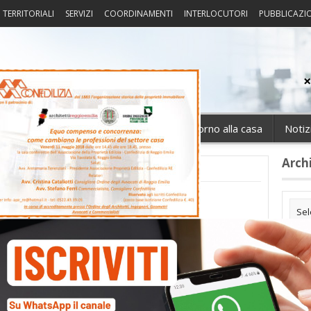
I TERRITORIALI
SERVIZI
COORDINAMENTI
INTERLOCUTORI
PUBBLICAZI
sprudenza
Fisco
Portierato
Intorno alla casa
Notiz
Arch
eontologia2018
Cate