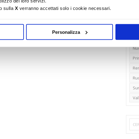
lizzo dei loro servizi.
o sulla
X
verranno accettati solo i cookie necessari.
Emi
Gr
Ide
Personalizza
Lib
Nu
Pr
Ren
Rud
Su
Va