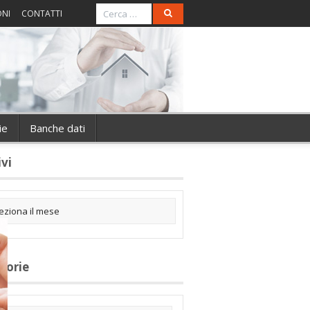
ONI
CONTATTI
ie
Banche dati
ivi
gorie