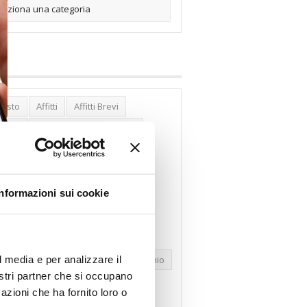
posto
Affitti
Affitti Brevi
erghi
Assemblea Condominio
nca Woolwich
Bilocali
cco Affitti Brevi
Buon Senso
Informazioni sui cookie
mbioabitazione
Carenza Alloggi
se Green
Case Pubbliche
dolare Secca
CO2
Collabenti
l media e per analizzare il
pravendite Immobiliari
Condominio
nostri partner che si occupano
nfcommercio
Confedilizia.EU
azioni che ha fornito loro o
razioni Edilizie
Dirittiproprietà