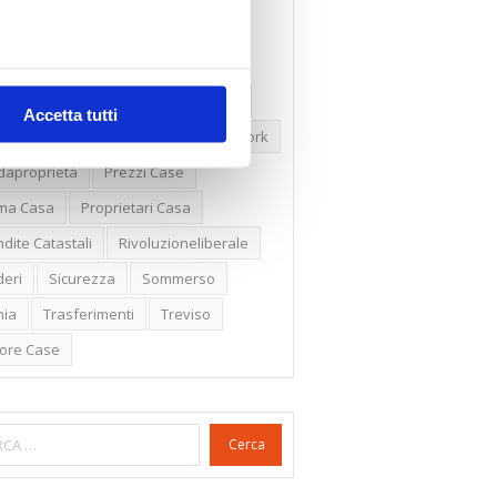
ssioni
Firenze
Gabetti Spa
een Deal
Green Party
ologia Green
Irregolarità Formali
Accetta tutti
ero Mercato
Monolocali
New York
daproprietà
Prezzi Case
ima Casa
Proprietari Casa
dite Catastali
Rivoluzioneliberale
eri
Sicurezza
Sommerso
nia
Trasferimenti
Treviso
lore Case
Cerca