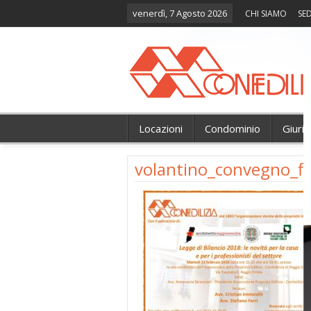
venerdì, 7 Agosto 2026
CHI SIAMO
SED
Locazioni
Condominio
Giuri
volantino_convegno_f