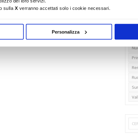
lizzo dei loro servizi.
o sulla
X
verranno accettati solo i cookie necessari.
Emi
Gr
Ide
Personalizza
Lib
Nu
Pr
Ren
Rud
Su
Va