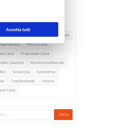
ssioni
Firenze
Gabetti Spa
een Deal
Green Party
ologia Green
Irregolarità Formali
Accetta tutti
ero Mercato
Monolocali
New York
daproprietà
Prezzi Case
ima Casa
Proprietari Casa
dite Catastali
Rivoluzioneliberale
eri
Sicurezza
Sommerso
nia
Trasferimenti
Treviso
lore Case
Cerca