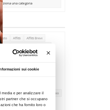
posto
Affitti
Affitti Brevi
erghi
Assemblea Condominio
nca Woolwich
Bilocali
cco Affitti Brevi
Buon Senso
Informazioni sui cookie
mbioabitazione
Carenza Alloggi
se Green
Case Pubbliche
dolare Secca
CO2
Collabenti
l media e per analizzare il
pravendite Immobiliari
Condominio
nostri partner che si occupano
nfcommercio
Confedilizia.EU
azioni che ha fornito loro o
razioni Edilizie
Dirittiproprietà