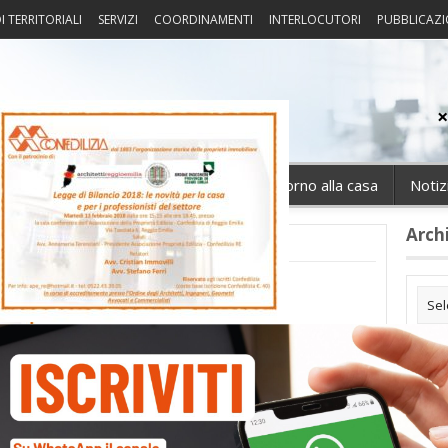
I TERRITORIALI
SERVIZI
COORDINAMENTI
INTERLOCUTORI
PUBBLICAZI
sprudenza
Fisco
Portierato
Intorno alla casa
Notiz
Arch
isco2018
Cate