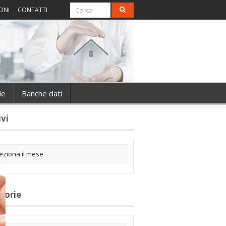
ONI
CONTATTI
ie
Banche dati
ivi
gorie