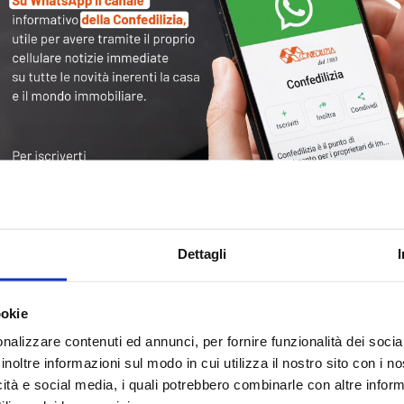
Tag
30
Alb
Ba
Blo
Dettagli
Ca
Ca
Ce
ookie
nalizzare contenuti ed annunci, per fornire funzionalità dei socia
Com
inoltre informazioni sul modo in cui utilizza il nostro sito con i 
Co
icità e social media, i quali potrebbero combinarle con altre inform
Det