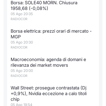
Borsa: SOLE40 MORN. Chiusura
Notizie e Formazione
Docume
Per emit
Docume
Dividen
Emittent
KID/PRI
Notizie
Servizi 
1958,68 (-0,08%)
05 Ago 20:35
Chi siamo
Listed 
Docume
Formazi
BTP Min
Formaz
Listing
Statisti
Dati di
RADIOCOR
Milan
Borsa elettrica: prezzi orari di mercato -
Calenda
Formazi
BONO Mi
Material
Analisi 
Segmen
MGP
05 Ago 20:30
IPO e M
OAT Min
Intermed
Mercato
RADIOCOR
Cambi
BUND Mi
Mifid 2
BTP
Macroeconomia: agenda di domani e
rilevanza dei market movers
MiFID 2
BTP Min
Regolam
Market M
05 Ago 20:00
Speciali
RADIOCOR
Opzioni
Academ
RFQ
Wall Street: prosegue contrastata (Dj
Opzioni 
+0,9%), Nvidia eccezione a calo titoli
Spread 
chip
Indicato
05 Ago 19:54