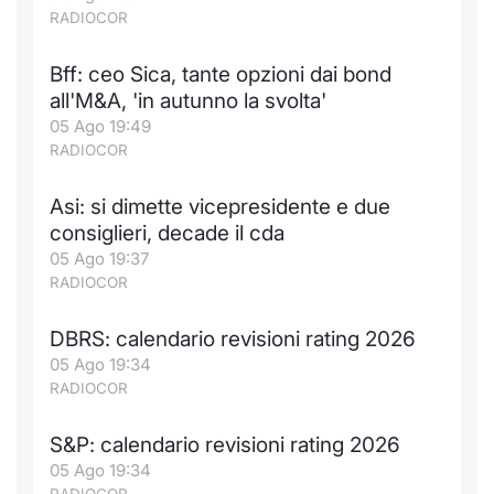
Formaz
RADIOCOR
Specific
Statisti
Bff: ceo Sica, tante opzioni dai bond
Avvisi
all'M&A, 'in autunno la svolta'
05 Ago 19:49
Market
RADIOCOR
KID
Asi: si dimette vicepresidente e due
consiglieri, decade il cda
05 Ago 19:37
RADIOCOR
DBRS: calendario revisioni rating 2026
05 Ago 19:34
RADIOCOR
S&P: calendario revisioni rating 2026
05 Ago 19:34