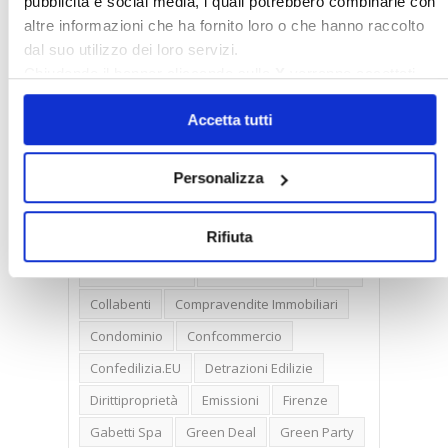
pubblicità e social media, i quali potrebbero combinarle con
altre informazioni che ha fornito loro o che hanno raccolto
Tag
dal suo utilizzo dei loro servizi.
Chiudendo il banner cliccando sulla
X
verranno accettati
solo i cookie necessari.
30posto
Affitti
Affitti Brevi
Alberghi
Accetta tutti
Assemblea Condominio
Banca Woolwich
Bilocali
Blocco Affitti Brevi
Personalizza
Buon Senso
Cambioabitazione
Rifiuta
Carenza Alloggi
Case Green
Case Pubbliche
Cedolare Secca
CO2
Collabenti
Compravendite Immobiliari
Condominio
Confcommercio
Confedilizia.EU
Detrazioni Edilizie
Dirittiproprietà
Emissioni
Firenze
Gabetti Spa
Green Deal
Green Party