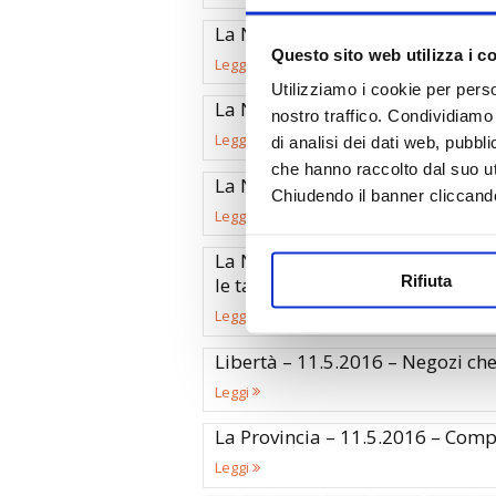
La Nazione – 13.5.2016 – Il nodo 
Questo sito web utilizza i c
Leggi
Utilizziamo i cookie per perso
La Nuova Ferrara – 13.5.2016 – 
nostro traffico. Condividiamo 
Leggi
di analisi dei dati web, pubbl
che hanno raccolto dal suo uti
La Nazione – 12.5.2016 – Dividere
Chiudendo il banner cliccand
Leggi
La Nazione – 12.5.2016 – “Stop 
Rifiuta
le tasse locali”
Leggi
Libertà – 11.5.2016 – Negozi che 
Leggi
La Provincia – 11.5.2016 – Compra
Leggi