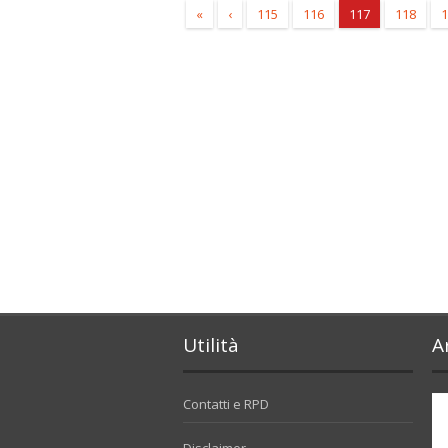
«
‹
115
116
117
118
1
Utilità
A
Contatti e RPD