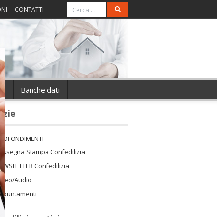
ONI
CONTATTI
ie
Banche dati
izie
ROFONDIMENTI
assegna Stampa Confedilizia
EWSLETTER Confedilizia
ideo/Audio
ppuntamenti