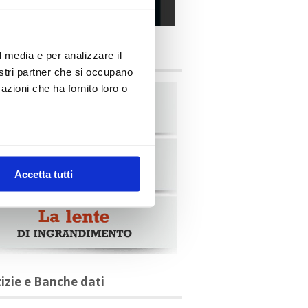
alia Oggi – Luglio 2026
briche
l media e per analizzare il
nostri partner che si occupano
azioni che ha fornito loro o
Accetta tutti
tizie e Banche dati