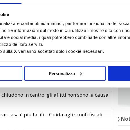
It
dei contatori centralizzati
ookie
〉 Ru
nalizzare contenuti ed annunci, per fornire funzionalità dei socia
Dimissioni: cambio nelle procedure
inoltre informazioni sul modo in cui utilizza il nostro sito con i 
icità e social media, i quali potrebbero combinarle con altre inform
lizzo dei loro servizi.
 le spese dei lavori alla terrazza
o sulla
X
verranno accettati solo i cookie necessari.
al fisco-vampiro sulla casa – Abbassare subito
Personalizza
chiudono in centro: gli affitti non sono la causa
r casa è più facili – Guida agli sconti fiscali
〉 No