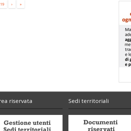
19
›
»
rea riservata
Sedi territoriali