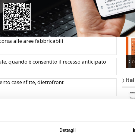
〉 Con
.2016 – Piano casa in regione da mille alloggi
corsa alle aree fabbricabili
le, quando è consentito il recesso anticipato
Co
〉 Ita
nto case sfitte, dietrofront
 La proprietà immobiliare e il turismo
ontratti di locazione un patto conveniente
Dettagli