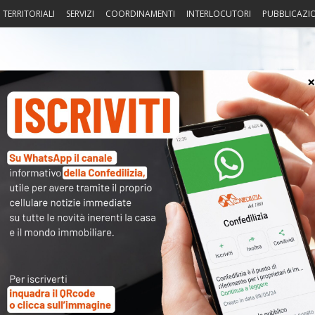
I TERRITORIALI
SERVIZI
COORDINAMENTI
INTERLOCUTORI
PUBBLICAZI
sprudenza
Fisco
Portierato
Intorno alla casa
Notiz
〉 Not
mpa
dosso i fondi sprecati
APP
R
N
ascosto) agli artigiani: diciotto miliardi di tasse
V
A
lo ai candidati: “casa, bene da tutelare”