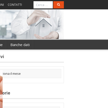
ONI
CONTATTI
ie
Banche dati
ivi
gorie