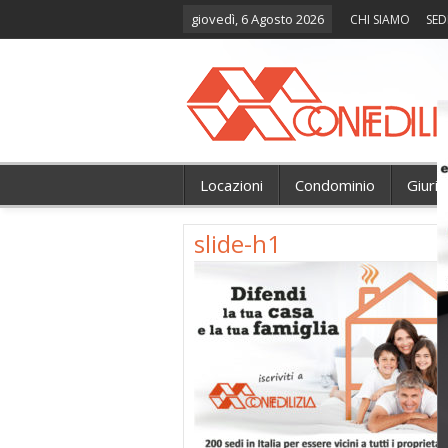
giovedì, 6 Agosto 2026
CHI SIAMO
SED
Locazioni
Condominio
Giuri
slide-h1