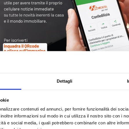
Tag
30
Alb
Ba
Blo
Dettagli
Ca
Ca
Ce
ookie
nalizzare contenuti ed annunci, per fornire funzionalità dei socia
Com
inoltre informazioni sul modo in cui utilizza il nostro sito con i 
Co
icità e social media, i quali potrebbero combinarle con altre inform
Det