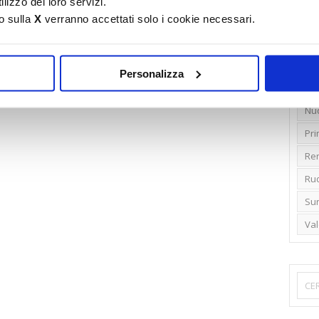
lizzo dei loro servizi.
o sulla
X
verranno accettati solo i cookie necessari.
Emi
Gr
Ide
Personalizza
Lib
Nu
Pr
Ren
Rud
Su
Va