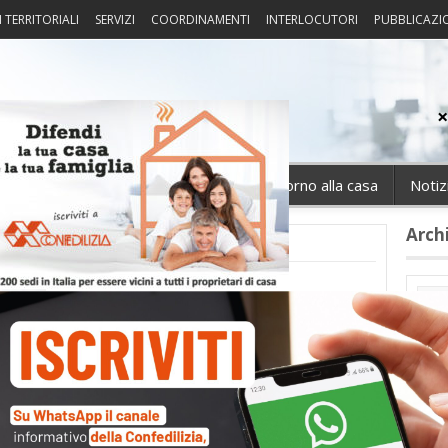
I TERRITORIALI
SERVIZI
COORDINAMENTI
INTERLOCUTORI
PUBBLICAZI
sprudenza
Fisco
Portierato
Intorno alla casa
Notiz
Arch
Cate