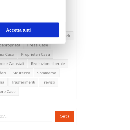
ssioni
Firenze
Gabetti Spa
een Deal
Green Party
ologia Green
Irregolarità Formali
Accetta tutti
ero Mercato
Monolocali
New York
daproprietà
Prezzi Case
ima Casa
Proprietari Casa
dite Catastali
Rivoluzioneliberale
eri
Sicurezza
Sommerso
nia
Trasferimenti
Treviso
lore Case
Cerca