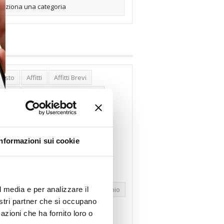
posto
Affitti
Affitti Brevi
erghi
Assemblea Condominio
nca Woolwich
Bilocali
cco Affitti Brevi
Buon Senso
Informazioni sui cookie
mbioabitazione
Carenza Alloggi
se Green
Case Pubbliche
dolare Secca
CO2
Collabenti
l media e per analizzare il
pravendite Immobiliari
Condominio
nostri partner che si occupano
nfcommercio
Confedilizia.EU
azioni che ha fornito loro o
razioni Edilizie
Dirittiproprietà