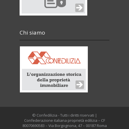
Chi siamo
© Confedilizia - Tutti i diritti riservati |
Confederazione italiana proprietà edilizia – CF
80070690583 – Via Borgognona, 47 – 00187 Roma