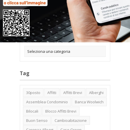
Categorie
Tag
30posto
Affitti
Affitti Brevi
Alberghi
Assemblea Condominio
Banca Woolwich
Bilocali
Blocco Affitti Brevi
Buon Senso
Cambioabitazione
Carenza Alloggi
Case Green