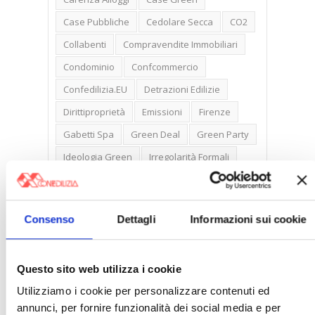
Case Pubbliche
Cedolare Secca
CO2
Collabenti
Compravendite Immobiliari
Condominio
Confcommercio
Confedilizia.EU
Detrazioni Edilizie
Dirittiproprietà
Emissioni
Firenze
Gabetti Spa
Green Deal
Green Party
Ideologia Green
Irregolarità Formali
Libero Mercato
Monolocali
New York
Nudaproprietà
Prezzi Case
Consenso
Dettagli
Informazioni sui cookie
Prima Casa
Proprietari Casa
Rendite Catastali
Rivoluzioneliberale
Questo sito web utilizza i cookie
Ruderi
Sicurezza
Sommerso
Utilizziamo i cookie per personalizzare contenuti ed
Sunia
Trasferimenti
Treviso
annunci, per fornire funzionalità dei social media e per
Valore Case