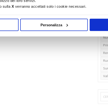
lizzo dei loro servizi.
o sulla
X
verranno accettati solo i cookie necessari.
Emi
Gr
Ide
Personalizza
Lib
Nu
Pr
Ren
Rud
Su
Va