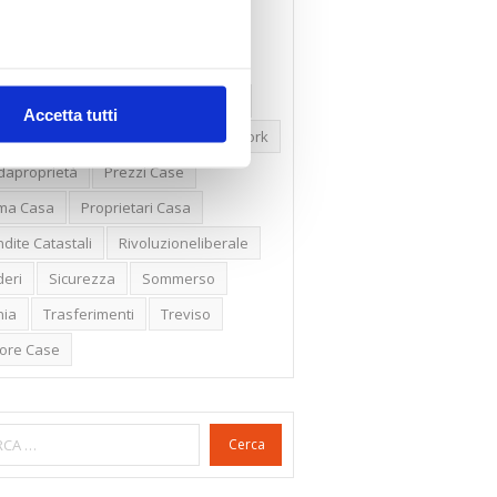
ssioni
Firenze
Gabetti Spa
een Deal
Green Party
ologia Green
Irregolarità Formali
Accetta tutti
ero Mercato
Monolocali
New York
daproprietà
Prezzi Case
ima Casa
Proprietari Casa
dite Catastali
Rivoluzioneliberale
eri
Sicurezza
Sommerso
nia
Trasferimenti
Treviso
lore Case
Cerca