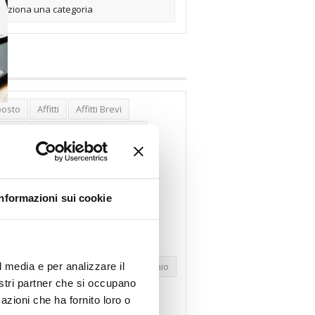
posto
Affitti
Affitti Brevi
erghi
Assemblea Condominio
nca Woolwich
Bilocali
cco Affitti Brevi
Buon Senso
Informazioni sui cookie
mbioabitazione
Carenza Alloggi
se Green
Case Pubbliche
dolare Secca
CO2
Collabenti
l media e per analizzare il
pravendite Immobiliari
Condominio
nostri partner che si occupano
nfcommercio
Confedilizia.EU
azioni che ha fornito loro o
razioni Edilizie
Dirittiproprietà