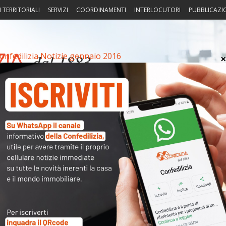
I TERRITORIALI
SERVIZI
COORDINAMENTI
INTERLOCUTORI
PUBBLICAZI
onfedilizia Notizie gennaio 2016
sprudenza
Fisco
Portierato
Intorno alla casa
Notiz
naio 2016
Arch
Cate