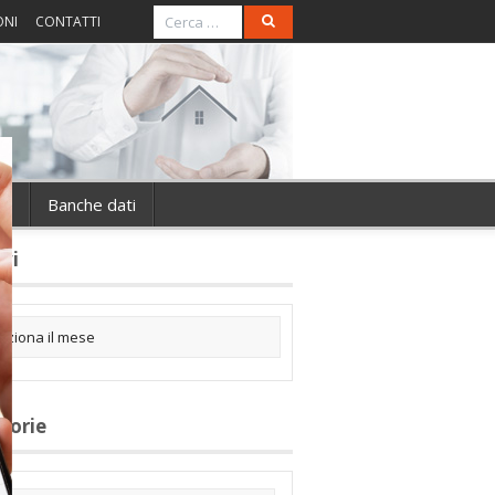
ONI
CONTATTI
ie
Banche dati
ivi
gorie