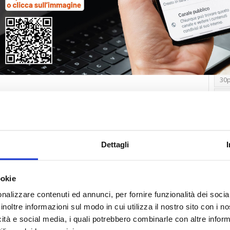
Tag
30
Alb
Ba
Blo
Dettagli
Ca
Ca
Ce
ookie
nalizzare contenuti ed annunci, per fornire funzionalità dei socia
Com
inoltre informazioni sul modo in cui utilizza il nostro sito con i 
Co
icità e social media, i quali potrebbero combinarle con altre inform
Det