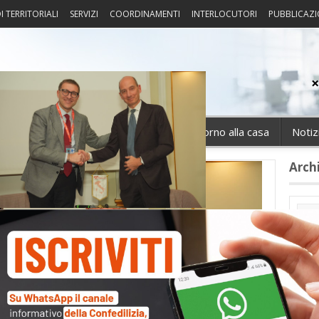
I TERRITORIALI
SERVIZI
COORDINAMENTI
INTERLOCUTORI
PUBBLICAZI
sprudenza
Fisco
Portierato
Intorno alla casa
Notiz
Arch
Cate