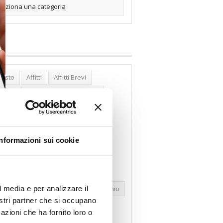
posto
Affitti
Affitti Brevi
erghi
Assemblea Condominio
nca Woolwich
Bilocali
cco Affitti Brevi
Buon Senso
Informazioni sui cookie
mbioabitazione
Carenza Alloggi
se Green
Case Pubbliche
dolare Secca
CO2
Collabenti
l media e per analizzare il
pravendite Immobiliari
Condominio
nostri partner che si occupano
nfcommercio
Confedilizia.EU
azioni che ha fornito loro o
razioni Edilizie
Dirittiproprietà