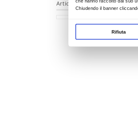
che hanno raccolto dal suo uti
Articoli collegati
Chiudendo il banner cliccand
Rifiuta