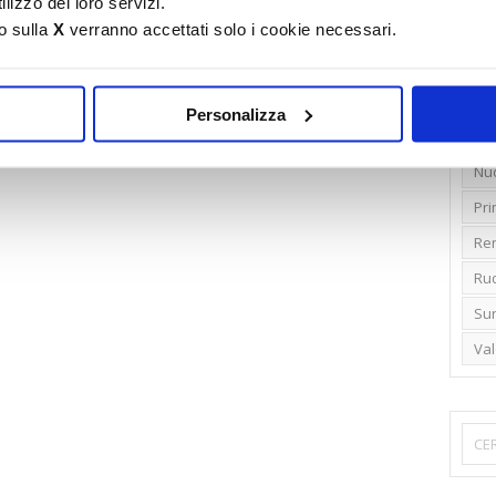
lizzo dei loro servizi.
o sulla
X
verranno accettati solo i cookie necessari.
Emi
Gr
Ide
Personalizza
Lib
Nu
Pr
Ren
Rud
Su
Va