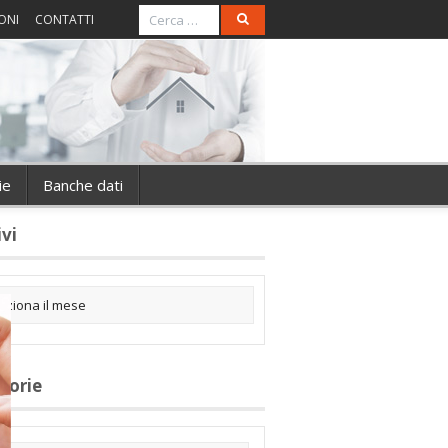
ONI
CONTATTI
ie
Banche dati
ivi
gorie