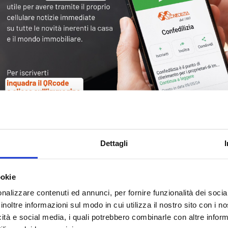
Tag
30
Alb
Ba
Blo
Dettagli
Ca
Ca
Ce
ookie
nalizzare contenuti ed annunci, per fornire funzionalità dei socia
Com
inoltre informazioni sul modo in cui utilizza il nostro sito con i 
Co
icità e social media, i quali potrebbero combinarle con altre inform
Det