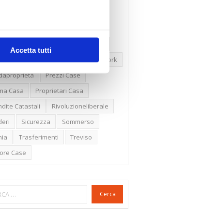
ssioni
Firenze
Gabetti Spa
een Deal
Green Party
ologia Green
Irregolarità Formali
Accetta tutti
ero Mercato
Monolocali
New York
daproprietà
Prezzi Case
ima Casa
Proprietari Casa
dite Catastali
Rivoluzioneliberale
eri
Sicurezza
Sommerso
nia
Trasferimenti
Treviso
lore Case
Cerca