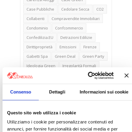
Case Pubbliche
Cedolare Secca
CO2
Collabenti
Compravendite Immobiliari
Condominio
Confcommercio
Confedilizia.EU
Detrazioni Edilizie
Dirittiproprietà
Emissioni
Firenze
Gabetti Spa
Green Deal
Green Party
Ideologia Green
Irregolarità Formali
Libero Mercato
Monolocali
New York
Nudaproprietà
Prezzi Case
Consenso
Dettagli
Informazioni sui cookie
Prima Casa
Proprietari Casa
Rendite Catastali
Rivoluzioneliberale
Questo sito web utilizza i cookie
Ruderi
Sicurezza
Sommerso
Utilizziamo i cookie per personalizzare contenuti ed
Sunia
Trasferimenti
Treviso
annunci, per fornire funzionalità dei social media e per
Valore Case