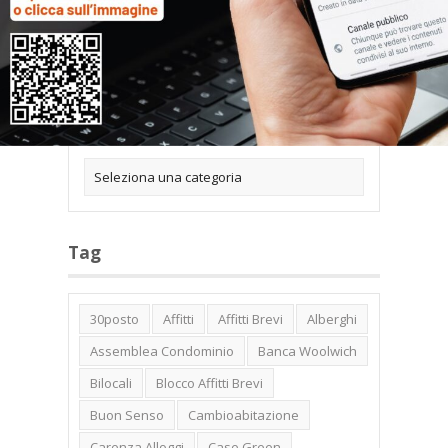
Categorie
Tag
30posto
Affitti
Affitti Brevi
Alberghi
Assemblea Condominio
Banca Woolwich
Bilocali
Blocco Affitti Brevi
Buon Senso
Cambioabitazione
Carenza Alloggi
Case Green