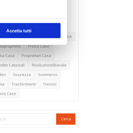
ssioni
Firenze
Gabetti Spa
een Deal
Green Party
ologia Green
Irregolarità Formali
Accetta tutti
ero Mercato
Monolocali
New York
daproprietà
Prezzi Case
ima Casa
Proprietari Casa
dite Catastali
Rivoluzioneliberale
eri
Sicurezza
Sommerso
nia
Trasferimenti
Treviso
lore Case
Cerca