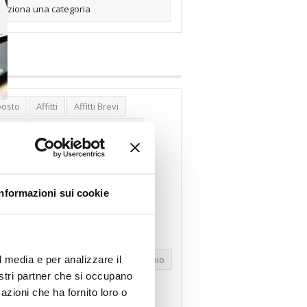
posto
Affitti
Affitti Brevi
erghi
Assemblea Condominio
nca Woolwich
Bilocali
cco Affitti Brevi
Buon Senso
Informazioni sui cookie
mbioabitazione
Carenza Alloggi
se Green
Case Pubbliche
dolare Secca
CO2
Collabenti
l media e per analizzare il
pravendite Immobiliari
Condominio
nostri partner che si occupano
nfcommercio
Confedilizia.EU
azioni che ha fornito loro o
razioni Edilizie
Dirittiproprietà