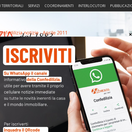
I TERRITORIALI
SERVIZI
COORDINAMENTI
INTERLOCUTORI
PUBBLICAZI
onfedilizia notizie - Aprile 2011
sprudenza
Fisco
Portierato
Intorno alla casa
Notiz
rile 2011
Arch
Cate