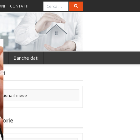
ONI
CONTATTI
ie
Banche dati
ivi
gorie