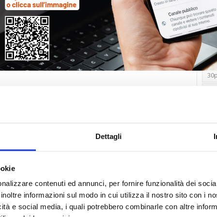
Tag
30
Alb
Ba
Blo
Dettagli
Ca
Ca
Ce
ookie
nalizzare contenuti ed annunci, per fornire funzionalità dei socia
Com
inoltre informazioni sul modo in cui utilizza il nostro sito con i 
Co
icità e social media, i quali potrebbero combinarle con altre inform
Det