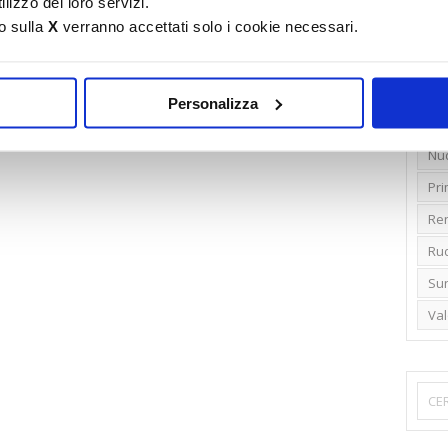
lizzo dei loro servizi.
o sulla
X
verranno accettati solo i cookie necessari.
Emi
Gr
Ide
Personalizza
Lib
Nu
Pr
Ren
Rud
Su
Va