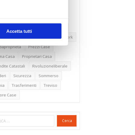
ssioni
Firenze
Gabetti Spa
een Deal
Green Party
ologia Green
Irregolarità Formali
Accetta tutti
ero Mercato
Monolocali
New York
daproprietà
Prezzi Case
ima Casa
Proprietari Casa
dite Catastali
Rivoluzioneliberale
eri
Sicurezza
Sommerso
nia
Trasferimenti
Treviso
lore Case
Cerca