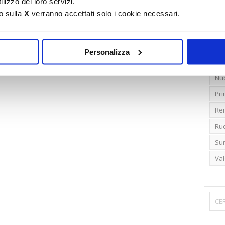
lizzo dei loro servizi.
o sulla
X
verranno accettati solo i cookie necessari.
Emi
Gr
Ide
Personalizza
Lib
Nu
Pr
Ren
Rud
Su
Va