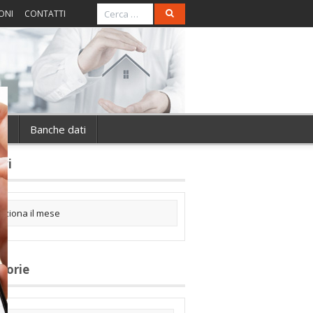
ONI
CONTATTI
ie
Banche dati
ivi
gorie