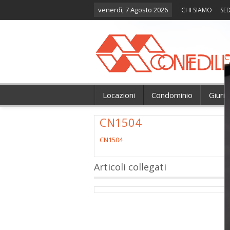
venerdì, 7 Agosto 2026
CHI SIAMO
SED
C
Locazioni
Condominio
Giuri
CN1504
CN1504
Articoli collegati