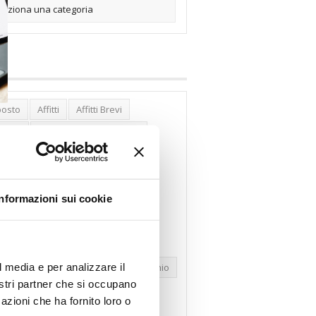
posto
Affitti
Affitti Brevi
erghi
Assemblea Condominio
nca Woolwich
Bilocali
cco Affitti Brevi
Buon Senso
Informazioni sui cookie
mbioabitazione
Carenza Alloggi
se Green
Case Pubbliche
dolare Secca
CO2
Collabenti
l media e per analizzare il
pravendite Immobiliari
Condominio
nostri partner che si occupano
nfcommercio
Confedilizia.EU
azioni che ha fornito loro o
razioni Edilizie
Dirittiproprietà