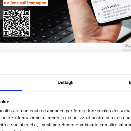
Tag
30
Alb
Ba
Blo
Dettagli
Ca
Ca
Ce
ookie
nalizzare contenuti ed annunci, per fornire funzionalità dei socia
Com
inoltre informazioni sul modo in cui utilizza il nostro sito con i 
Co
icità e social media, i quali potrebbero combinarle con altre inform
Det