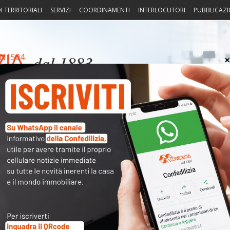
I TERRITORIALI
SERVIZI
COORDINAMENTI
INTERLOCUTORI
PUBBLICAZI
N1504
sprudenza
Fisco
Portierato
Intorno alla casa
Notiz
Arch
Cate