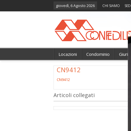
giovedì, 6 Agosto 2026
CHI SIAMO
SED
C
Locazioni
Condominio
Giuri
CN9412
CN9412
Articoli collegati