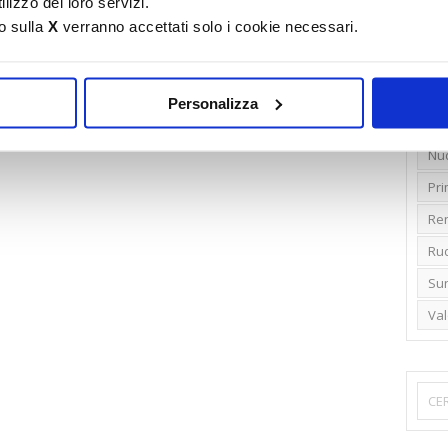
lizzo dei loro servizi.
o sulla
X
verranno accettati solo i cookie necessari.
Emi
Gr
Ide
Personalizza
Lib
Nu
Pr
Ren
Rud
Su
Va