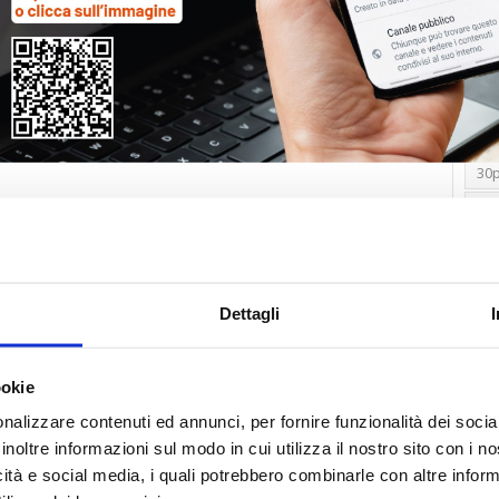
Tag
30
Alb
Ba
Blo
Dettagli
Ca
Ca
Ce
ookie
nalizzare contenuti ed annunci, per fornire funzionalità dei socia
Com
inoltre informazioni sul modo in cui utilizza il nostro sito con i 
Co
icità e social media, i quali potrebbero combinarle con altre inform
Det