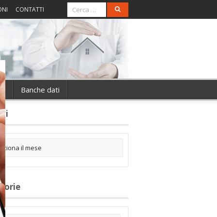
ONI
CONTATTI
ie
Banche dati
ivi
gorie