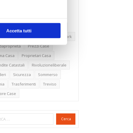
ssioni
Firenze
Gabetti Spa
een Deal
Green Party
ologia Green
Irregolarità Formali
Accetta tutti
ero Mercato
Monolocali
New York
daproprietà
Prezzi Case
ima Casa
Proprietari Casa
dite Catastali
Rivoluzioneliberale
eri
Sicurezza
Sommerso
nia
Trasferimenti
Treviso
lore Case
Cerca