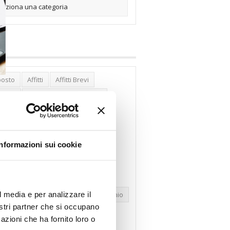
posto
Affitti
Affitti Brevi
erghi
Assemblea Condominio
nca Woolwich
Bilocali
cco Affitti Brevi
Buon Senso
Informazioni sui cookie
mbioabitazione
Carenza Alloggi
se Green
Case Pubbliche
dolare Secca
CO2
Collabenti
l media e per analizzare il
pravendite Immobiliari
Condominio
nostri partner che si occupano
nfcommercio
Confedilizia.EU
azioni che ha fornito loro o
razioni Edilizie
Dirittiproprietà