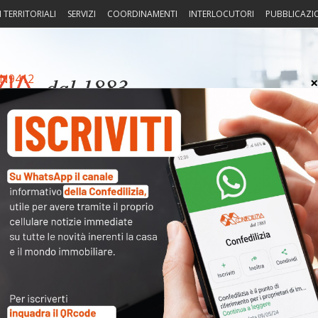
I TERRITORIALI
SERVIZI
COORDINAMENTI
INTERLOCUTORI
PUBBLICAZI
N9412
sprudenza
Fisco
Portierato
Intorno alla casa
Notiz
Arch
Cate