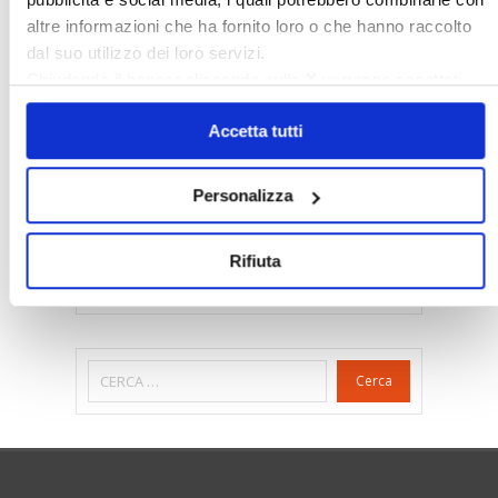
Gabetti Spa
Green Deal
Green Party
altre informazioni che ha fornito loro o che hanno raccolto
Ideologia Green
Irregolarità Formali
dal suo utilizzo dei loro servizi.
Libero Mercato
Monolocali
New York
Chiudendo il banner cliccando sulla
X
verranno accettati
solo i cookie necessari.
Nudaproprietà
Prezzi Case
Accetta tutti
Prima Casa
Proprietari Casa
Rendite Catastali
Rivoluzioneliberale
Personalizza
Ruderi
Sicurezza
Sommerso
Sunia
Trasferimenti
Treviso
Rifiuta
Valore Case
Cerca