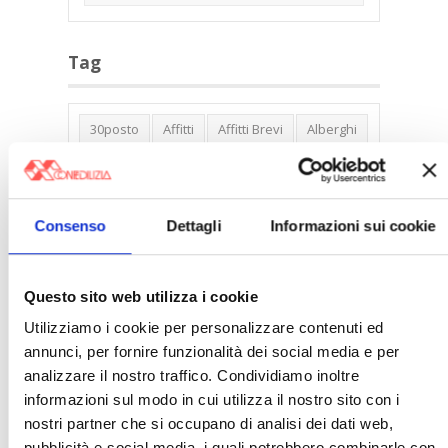
Tag
30posto
Affitti
Affitti Brevi
Alberghi
Assemblea Condominio
Banca Woolwich
Bilocali
Blocco Affitti Brevi
Buon Senso
Cambioabitazione
Consenso
Dettagli
Informazioni sui cookie
Carenza Alloggi
Case Green
Case Pubbliche
Cedolare Secca
CO2
Questo sito web utilizza i cookie
Collabenti
Compravendite Immobiliari
Utilizziamo i cookie per personalizzare contenuti ed
annunci, per fornire funzionalità dei social media e per
Condominio
Confcommercio
analizzare il nostro traffico. Condividiamo inoltre
Confedilizia.EU
Detrazioni Edilizie
informazioni sul modo in cui utilizza il nostro sito con i
Dirittiproprietà
Emissioni
Firenze
nostri partner che si occupano di analisi dei dati web,
pubblicità e social media, i quali potrebbero combinarle con