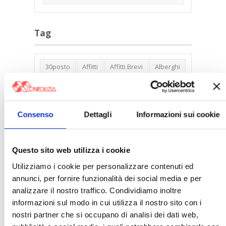
Tag
30posto
Affitti
Affitti Brevi
Alberghi
Assemblea Condominio
Banca Woolwich
Bilocali
Blocco Affitti Brevi
Consenso
Dettagli
Informazioni sui cookie
Buon Senso
Cambioabitazione
Carenza Alloggi
Case Green
Case Pubbliche
Cedolare Secca
CO2
Questo sito web utilizza i cookie
Collabenti
Compravendite Immobiliari
Utilizziamo i cookie per personalizzare contenuti ed
annunci, per fornire funzionalità dei social media e per
Condominio
Confcommercio
analizzare il nostro traffico. Condividiamo inoltre
Confedilizia.EU
Detrazioni Edilizie
informazioni sul modo in cui utilizza il nostro sito con i
Dirittiproprietà
Emissioni
Firenze
nostri partner che si occupano di analisi dei dati web,