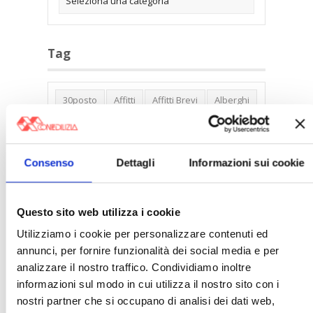
Tag
30posto
Affitti
Affitti Brevi
Alberghi
Assemblea Condominio
Banca Woolwich
Bilocali
Blocco Affitti Brevi
Consenso
Dettagli
Informazioni sui cookie
Buon Senso
Cambioabitazione
Carenza Alloggi
Case Green
Case Pubbliche
Cedolare Secca
CO2
Questo sito web utilizza i cookie
Collabenti
Compravendite Immobiliari
Utilizziamo i cookie per personalizzare contenuti ed
annunci, per fornire funzionalità dei social media e per
Condominio
Confcommercio
analizzare il nostro traffico. Condividiamo inoltre
Confedilizia.EU
Detrazioni Edilizie
informazioni sul modo in cui utilizza il nostro sito con i
Dirittiproprietà
Emissioni
Firenze
nostri partner che si occupano di analisi dei dati web,