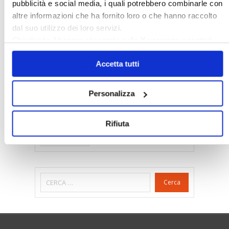
pubblicità e social media, i quali potrebbero combinarle con
Gabetti Spa
Green Deal
Green Party
altre informazioni che ha fornito loro o che hanno raccolto
Ideologia Green
Irregolarità Formali
dal suo utilizzo dei loro servizi.
Libero Mercato
Monolocali
New York
Chiudendo il banner cliccando sulla
X
verranno accettati
solo i cookie necessari.
Nudaproprietà
Prezzi Case
Accetta tutti
Prima Casa
Proprietari Casa
Rendite Catastali
Rivoluzioneliberale
Personalizza
Ruderi
Sicurezza
Sommerso
Sunia
Trasferimenti
Treviso
Rifiuta
Valore Case
Cerca