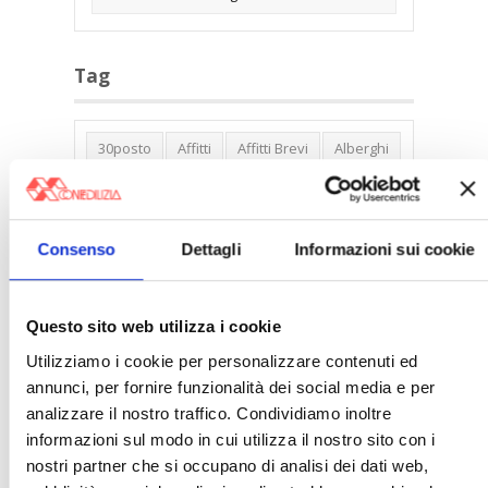
Tag
30posto
Affitti
Affitti Brevi
Alberghi
Assemblea Condominio
Banca Woolwich
Bilocali
Blocco Affitti Brevi
Consenso
Dettagli
Informazioni sui cookie
Buon Senso
Cambioabitazione
Carenza Alloggi
Case Green
Case Pubbliche
Cedolare Secca
CO2
Questo sito web utilizza i cookie
Collabenti
Compravendite Immobiliari
Utilizziamo i cookie per personalizzare contenuti ed
annunci, per fornire funzionalità dei social media e per
Condominio
Confcommercio
analizzare il nostro traffico. Condividiamo inoltre
Confedilizia.EU
Detrazioni Edilizie
informazioni sul modo in cui utilizza il nostro sito con i
Dirittiproprietà
Emissioni
Firenze
nostri partner che si occupano di analisi dei dati web,