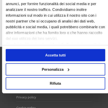
annunci, per fornire funzionalità dei social media e per
Sunia
Trasferimenti
Treviso
analizzare il nostro traffico. Condividiamo inoltre
Valore Case
informazioni sul modo in cui utilizza il nostro sito con i
nostri partner che si occupano di analisi dei dati web,
pubblicità e social media, i quali potrebbero combinarle con
Cerca
altre informazioni che ha fornito loro o che hanno raccolto
dal suo utilizzo dei loro servizi.
Chiudendo il banner cliccando sulla
X
verranno accettati
solo i cookie necessari.
Accetta tutti
Utilità
Personalizza
Contatti e RPD
Rifiuta
Disclaimer
Privacy policy
Cookie policy