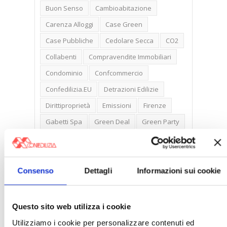
Buon Senso
Cambioabitazione
Carenza Alloggi
Case Green
Case Pubbliche
Cedolare Secca
CO2
Collabenti
Compravendite Immobiliari
Condominio
Confcommercio
Confedilizia.EU
Detrazioni Edilizie
Dirittiproprietà
Emissioni
Firenze
Gabetti Spa
Green Deal
Green Party
Ideologia Green
Irregolarità Formali
Libero Mercato
Monolocali
New York
Nudaproprietà
Prezzi Case
Consenso
Dettagli
Informazioni sui cookie
Prima Casa
Proprietari Casa
Rendite Catastali
Rivoluzioneliberale
Questo sito web utilizza i cookie
Ruderi
Sicurezza
Sommerso
Utilizziamo i cookie per personalizzare contenuti ed