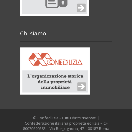
Chi siamo
© Confedilizia - Tutti i diritti riservati |
Confederazione italiana proprietà edilizia – CF
80070690583 – Via Borgognona, 47 – 00187 Roma