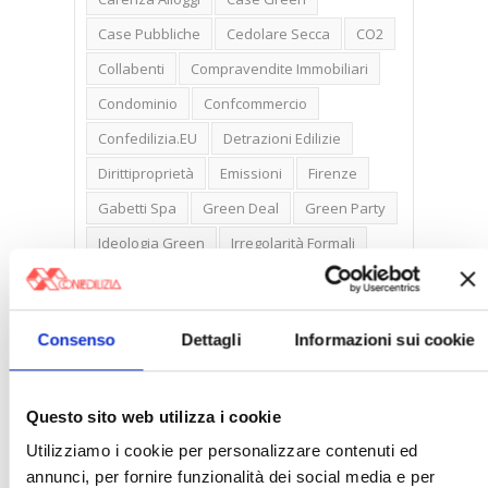
Case Pubbliche
Cedolare Secca
CO2
Collabenti
Compravendite Immobiliari
Condominio
Confcommercio
Confedilizia.EU
Detrazioni Edilizie
Dirittiproprietà
Emissioni
Firenze
Gabetti Spa
Green Deal
Green Party
Ideologia Green
Irregolarità Formali
Libero Mercato
Monolocali
New York
Nudaproprietà
Prezzi Case
Consenso
Dettagli
Informazioni sui cookie
Prima Casa
Proprietari Casa
Rendite Catastali
Rivoluzioneliberale
Questo sito web utilizza i cookie
Ruderi
Sicurezza
Sommerso
Utilizziamo i cookie per personalizzare contenuti ed
Sunia
Trasferimenti
Treviso
annunci, per fornire funzionalità dei social media e per
Valore Case