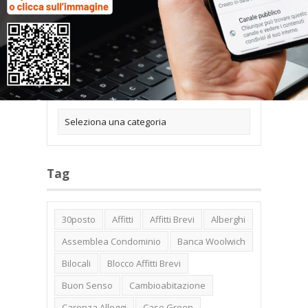
Categorie
Tag
30posto
Affitti
Affitti Brevi
Alberghi
Assemblea Condominio
Banca Woolwich
Bilocali
Blocco Affitti Brevi
Buon Senso
Cambioabitazione
Carenza Alloggi
Case Green