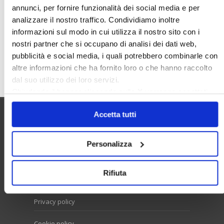
annunci, per fornire funzionalità dei social media e per
Sunia
Trasferimenti
Treviso
analizzare il nostro traffico. Condividiamo inoltre
Valore Case
informazioni sul modo in cui utilizza il nostro sito con i
nostri partner che si occupano di analisi dei dati web,
pubblicità e social media, i quali potrebbero combinarle con
Cerca
altre informazioni che ha fornito loro o che hanno raccolto
dal suo utilizzo dei loro servizi.
Chiudendo il banner cliccando sulla
X
verranno accettati
solo i cookie necessari.
Accetta tutti
Utilità
Personalizza
Contatti e RPD
Rifiuta
Disclaimer
Privacy policy
Cookie policy