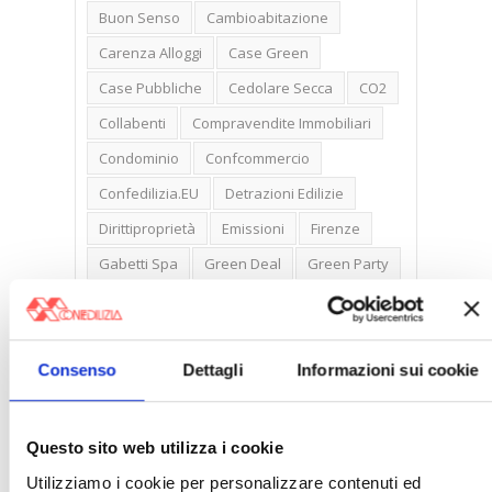
Buon Senso
Cambioabitazione
Carenza Alloggi
Case Green
Case Pubbliche
Cedolare Secca
CO2
Collabenti
Compravendite Immobiliari
Condominio
Confcommercio
Confedilizia.EU
Detrazioni Edilizie
Dirittiproprietà
Emissioni
Firenze
Gabetti Spa
Green Deal
Green Party
Ideologia Green
Irregolarità Formali
Libero Mercato
Monolocali
New York
Nudaproprietà
Prezzi Case
Consenso
Dettagli
Informazioni sui cookie
Prima Casa
Proprietari Casa
Rendite Catastali
Rivoluzioneliberale
Questo sito web utilizza i cookie
Ruderi
Sicurezza
Sommerso
Utilizziamo i cookie per personalizzare contenuti ed