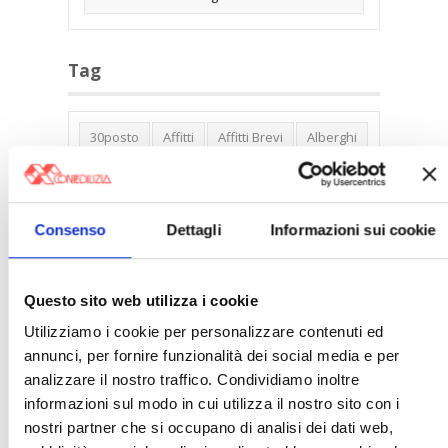
Tag
30posto
Affitti
Affitti Brevi
Alberghi
Assemblea Condominio
Banca Woolwich
Bilocali
Blocco Affitti Brevi
Consenso
Dettagli
Informazioni sui cookie
Buon Senso
Cambioabitazione
Carenza Alloggi
Case Green
Case Pubbliche
Cedolare Secca
CO2
Questo sito web utilizza i cookie
Collabenti
Compravendite Immobiliari
Utilizziamo i cookie per personalizzare contenuti ed
annunci, per fornire funzionalità dei social media e per
Condominio
Confcommercio
analizzare il nostro traffico. Condividiamo inoltre
Confedilizia.EU
Detrazioni Edilizie
informazioni sul modo in cui utilizza il nostro sito con i
Dirittiproprietà
Emissioni
Firenze
nostri partner che si occupano di analisi dei dati web,