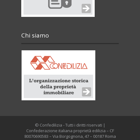
Chi siamo
© Confedilizia - Tutti i diritti riservati |
Confederazione italiana proprietà edilizia – CF
80070690583 – Via Borgognona, 47 – 00187 Roma