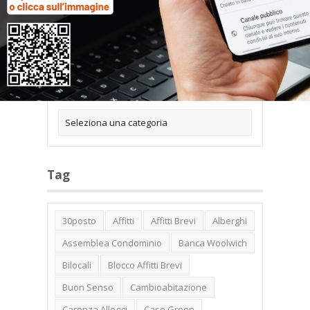
Categorie
Tag
30posto
Affitti
Affitti Brevi
Alberghi
Assemblea Condominio
Banca Woolwich
Bilocali
Blocco Affitti Brevi
Buon Senso
Cambioabitazione
Carenza Alloggi
Case Green