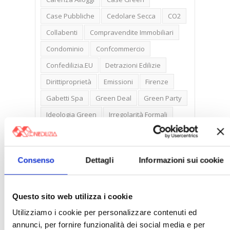
Case Pubbliche
Cedolare Secca
CO2
Collabenti
Compravendite Immobiliari
Condominio
Confcommercio
Confedilizia.EU
Detrazioni Edilizie
Dirittiproprietà
Emissioni
Firenze
Gabetti Spa
Green Deal
Green Party
Ideologia Green
Irregolarità Formali
Libero Mercato
Monolocali
New York
Nudaproprietà
Prezzi Case
Consenso
Dettagli
Informazioni sui cookie
Prima Casa
Proprietari Casa
Rendite Catastali
Rivoluzioneliberale
Questo sito web utilizza i cookie
Ruderi
Sicurezza
Sommerso
Utilizziamo i cookie per personalizzare contenuti ed
Sunia
Trasferimenti
Treviso
annunci, per fornire funzionalità dei social media e per
Valore Case