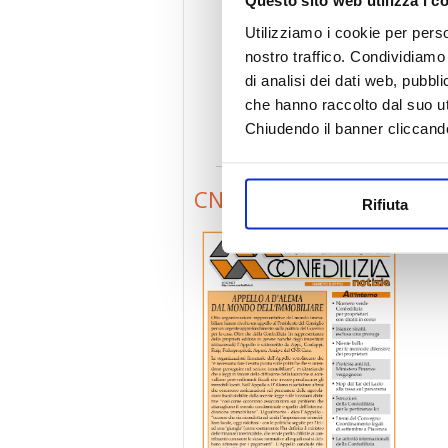
Questo sito web utilizza i c
Utilizziamo i cookie per perso
nostro traffico. Condividiamo 
di analisi dei dati web, pubbl
che hanno raccolto dal suo uti
Chiudendo il banner cliccand
CN9907
Rifiuta