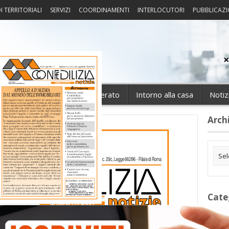
I TERRITORIALI
SERVIZI
COORDINAMENTI
INTERLOCUTORI
PUBBLICAZI
sprudenza
Fisco
Portierato
Intorno alla casa
Notiz
Arch
Cate