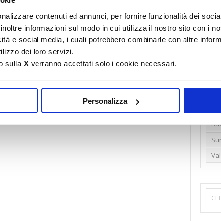
ookie
Emi
nalizzare contenuti ed annunci, per fornire funzionalità dei socia
inoltre informazioni sul modo in cui utilizza il nostro sito con i 
Gr
icità e social media, i quali potrebbero combinarle con altre inform
Ide
lizzo dei loro servizi.
Lib
o sulla
X
verranno accettati solo i cookie necessari.
Nu
Pr
Personalizza
Ren
Rud
Su
Va