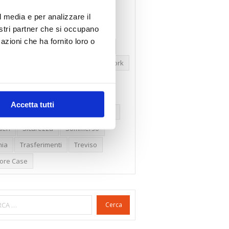
ssioni
Firenze
Gabetti Spa
l media e per analizzare il
nostri partner che si occupano
een Deal
Green Party
azioni che ha fornito loro o
ologia Green
Irregolarità Formali
ero Mercato
Monolocali
New York
daproprietà
Prezzi Case
ima Casa
Proprietari Casa
Accetta tutti
dite Catastali
Rivoluzioneliberale
eri
Sicurezza
Sommerso
nia
Trasferimenti
Treviso
lore Case
Cerca