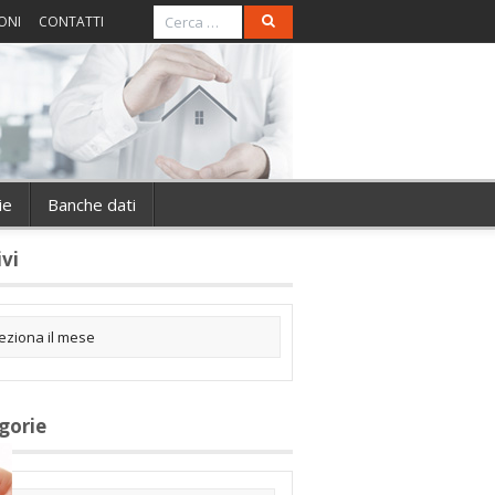
ONI
CONTATTI
ie
Banche dati
ivi
gorie