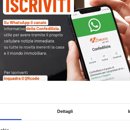
Tag
30
Alb
Ba
Blo
Ca
Ca
Ce
Com
Dettagli
Co
Det