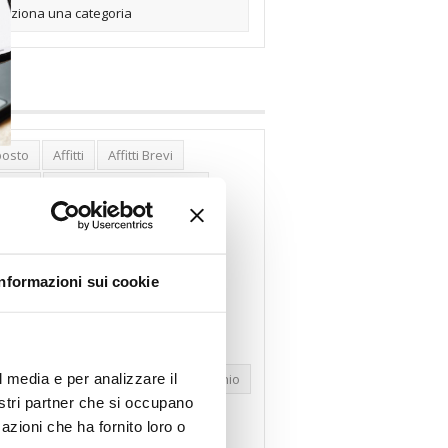
posto
Affitti
Affitti Brevi
erghi
Assemblea Condominio
nca Woolwich
Bilocali
cco Affitti Brevi
Buon Senso
Informazioni sui cookie
mbioabitazione
Carenza Alloggi
se Green
Case Pubbliche
dolare Secca
CO2
Collabenti
l media e per analizzare il
pravendite Immobiliari
Condominio
nostri partner che si occupano
nfcommercio
Confedilizia.EU
azioni che ha fornito loro o
razioni Edilizie
Dirittiproprietà