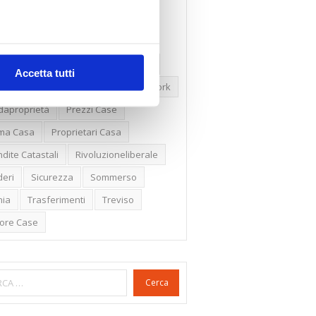
ssioni
Firenze
Gabetti Spa
een Deal
Green Party
ologia Green
Irregolarità Formali
Accetta tutti
ero Mercato
Monolocali
New York
daproprietà
Prezzi Case
ima Casa
Proprietari Casa
dite Catastali
Rivoluzioneliberale
eri
Sicurezza
Sommerso
nia
Trasferimenti
Treviso
lore Case
Cerca