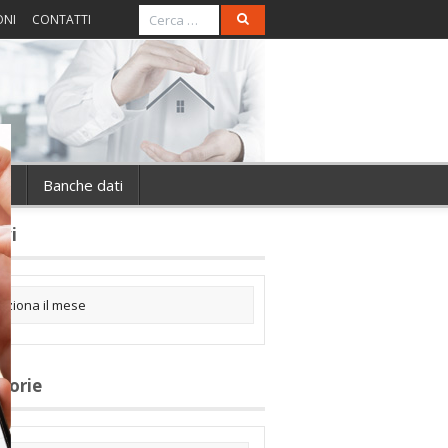
ONI
CONTATTI
ie
Banche dati
ivi
gorie