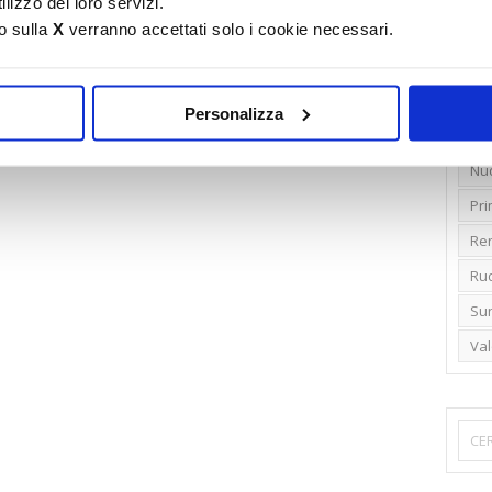
lizzo dei loro servizi.
o sulla
X
verranno accettati solo i cookie necessari.
Emi
Gr
Ide
Personalizza
Lib
Nu
Pr
Ren
Rud
Su
Va