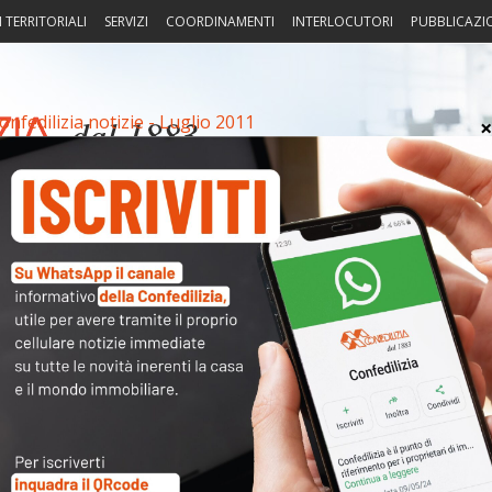
I TERRITORIALI
SERVIZI
COORDINAMENTI
INTERLOCUTORI
PUBBLICAZI
onfedilizia notizie - Luglio 2011
sprudenza
Fisco
Portierato
Intorno alla casa
Notiz
glio 2011
Arch
Cate