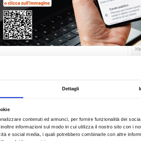
Tag
30
Alb
Ba
Blo
Dettagli
Ca
Ca
Ce
ookie
nalizzare contenuti ed annunci, per fornire funzionalità dei socia
Com
inoltre informazioni sul modo in cui utilizza il nostro sito con i 
Co
icità e social media, i quali potrebbero combinarle con altre inform
Det