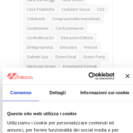
Case Pubbliche
Cedolare Secca
CO2
Collabenti
Compravendite Immobiliari
Condominio
Confcommercio
Confedilizia.EU
Detrazioni Edilizie
Dirittiproprietà
Emissioni
Firenze
Gabetti Spa
Green Deal
Green Party
Ideologia Green
Irregolarità Formali
Libero Mercato
Monolocali
New York
Nudaproprietà
Prezzi Case
Consenso
Dettagli
Informazioni sui cookie
Prima Casa
Proprietari Casa
Rendite Catastali
Rivoluzioneliberale
Questo sito web utilizza i cookie
Ruderi
Sicurezza
Sommerso
Utilizziamo i cookie per personalizzare contenuti ed
Sunia
Trasferimenti
Treviso
annunci, per fornire funzionalità dei social media e per
Valore Case