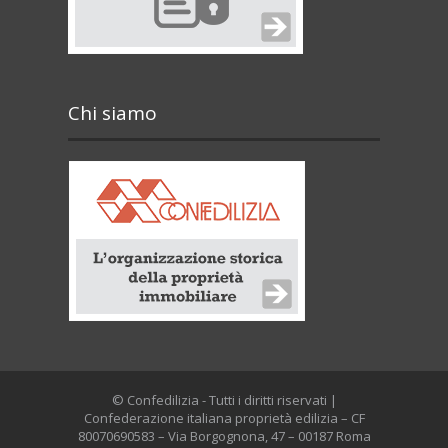
Chi siamo
© Confedilizia - Tutti i diritti riservati |
Confederazione italiana proprietà edilizia – CF
80070690583 – Via Borgognona, 47 – 00187 Roma