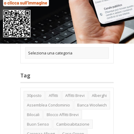
Categorie
Tag
30posto
Affitti
Affitti Brevi
Alberghi
Assemblea Condominio
Banca Woolwich
Bilocali
Blocco Affitti Brevi
Buon Senso
Cambioabitazione
Carenza Alloggi
Case Green