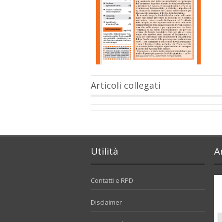
Articoli collegati
Utilità
A
Contatti e RPD
Disclaimer