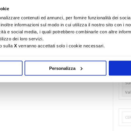
Emi
ookie
Gr
nalizzare contenuti ed annunci, per fornire funzionalità dei socia
inoltre informazioni sul modo in cui utilizza il nostro sito con i 
Ide
icità e social media, i quali potrebbero combinarle con altre inform
Lib
lizzo dei loro servizi.
Nu
o sulla
X
verranno accettati solo i cookie necessari.
Pr
Ren
Personalizza
Rud
Su
Va