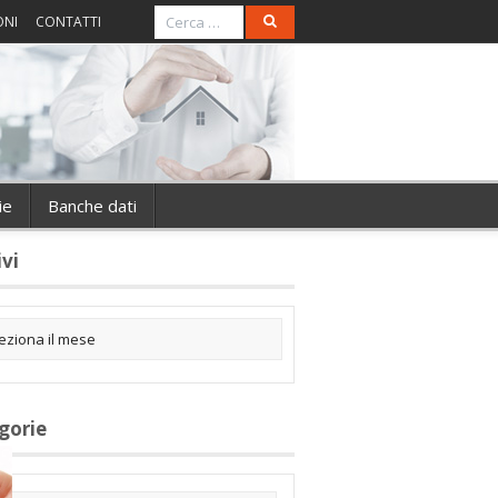
ONI
CONTATTI
ie
Banche dati
ivi
gorie