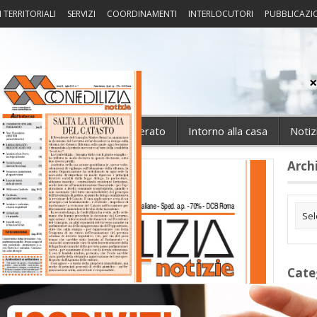
I TERRITORIALI
SERVIZI
COORDINAMENTI
INTERLOCUTORI
PUBBLICAZI
sprudenza
Fisco
Portierato
Intorno alla casa
Notiz
Arch
Cate