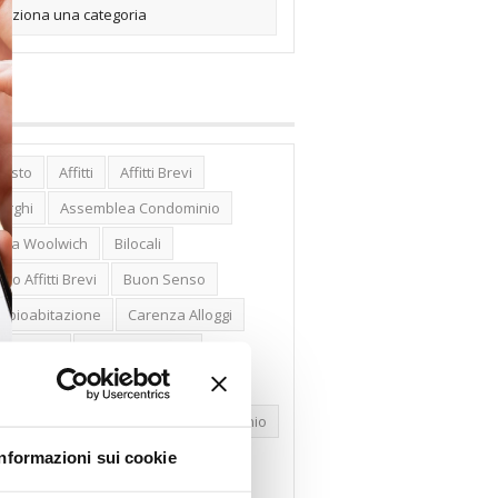
posto
Affitti
Affitti Brevi
erghi
Assemblea Condominio
nca Woolwich
Bilocali
cco Affitti Brevi
Buon Senso
mbioabitazione
Carenza Alloggi
se Green
Case Pubbliche
dolare Secca
CO2
Collabenti
pravendite Immobiliari
Condominio
nfcommercio
Confedilizia.EU
Informazioni sui cookie
razioni Edilizie
Dirittiproprietà