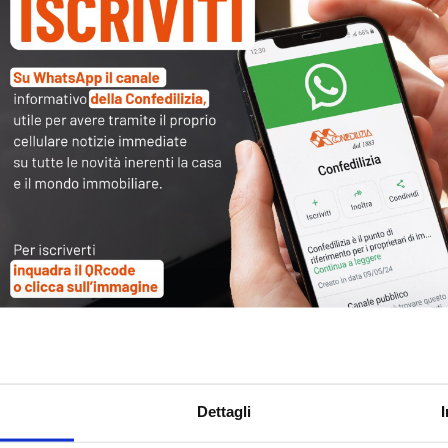
Tag
30
Alb
Ba
Blo
Ca
Ca
Ce
Com
Co
Dettagli
Det