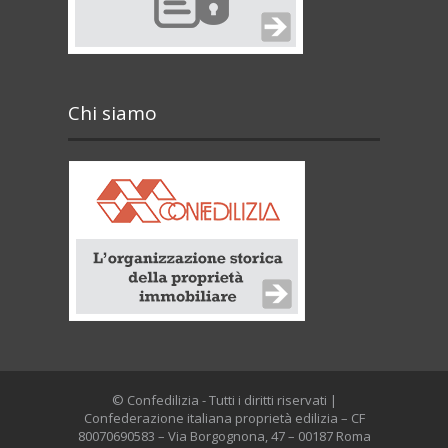
Chi siamo
© Confedilizia - Tutti i diritti riservati |
Confederazione italiana proprietà edilizia – CF
80070690583 – Via Borgognona, 47 – 00187 Roma