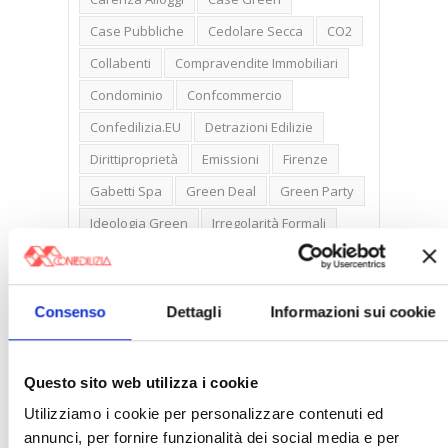
Case Pubbliche
Cedolare Secca
CO2
Collabenti
Compravendite Immobiliari
Condominio
Confcommercio
Confedilizia.EU
Detrazioni Edilizie
Dirittiproprietà
Emissioni
Firenze
Gabetti Spa
Green Deal
Green Party
Ideologia Green
Irregolarità Formali
Libero Mercato
Monolocali
New York
Nudaproprietà
Prezzi Case
Consenso
Dettagli
Informazioni sui cookie
Prima Casa
Proprietari Casa
Rendite Catastali
Rivoluzioneliberale
Questo sito web utilizza i cookie
Ruderi
Sicurezza
Sommerso
Utilizziamo i cookie per personalizzare contenuti ed
Sunia
Trasferimenti
Treviso
annunci, per fornire funzionalità dei social media e per
Valore Case