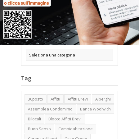
Categorie
Tag
30posto
Affitti
Affitti Brevi
Alberghi
Assemblea Condominio
Banca Woolwich
Bilocali
Blocco Affitti Brevi
Buon Senso
Cambioabitazione
Carenza Alloggi
Case Green