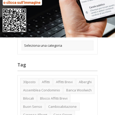
Categorie
Tag
30posto
Affitti
Affitti Brevi
Alberghi
Assemblea Condominio
Banca Woolwich
Bilocali
Blocco Affitti Brevi
Buon Senso
Cambioabitazione
Carenza Alloggi
Case Green