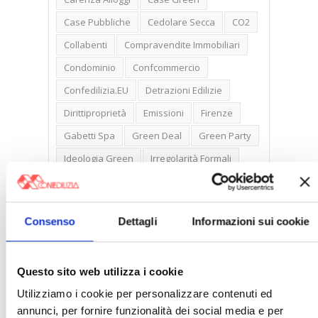
Case Pubbliche
Cedolare Secca
CO2
Collabenti
Compravendite Immobiliari
Condominio
Confcommercio
Confedilizia.EU
Detrazioni Edilizie
Dirittiproprietà
Emissioni
Firenze
Gabetti Spa
Green Deal
Green Party
Ideologia Green
Irregolarità Formali
Libero Mercato
Monolocali
New York
Nudaproprietà
Prezzi Case
Consenso
Dettagli
Informazioni sui cookie
Prima Casa
Proprietari Casa
Rendite Catastali
Rivoluzioneliberale
Questo sito web utilizza i cookie
Ruderi
Sicurezza
Sommerso
Utilizziamo i cookie per personalizzare contenuti ed
Sunia
Trasferimenti
Treviso
annunci, per fornire funzionalità dei social media e per
Valore Case