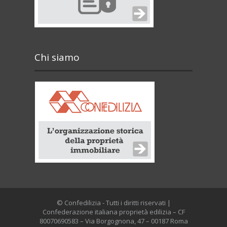
Chi siamo
© Confedilizia - Tutti i diritti riservati |
Confederazione italiana proprietà edilizia – CF
80070690583 – Via Borgognona, 47 – 00187 Roma