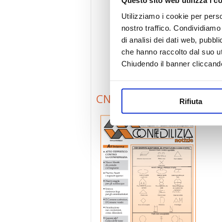
Questo sito web utilizza i c
Utilizziamo i cookie per perso
nostro traffico. Condividiamo 
di analisi dei dati web, pubbl
che hanno raccolto dal suo uti
Chiudendo il banner cliccand
CN0305
Rifiuta