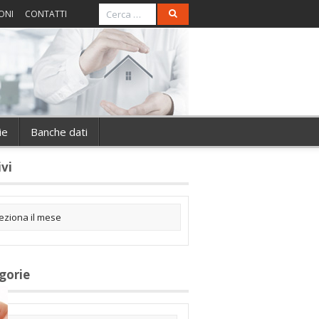
ONI
CONTATTI
ie
Banche dati
ivi
gorie