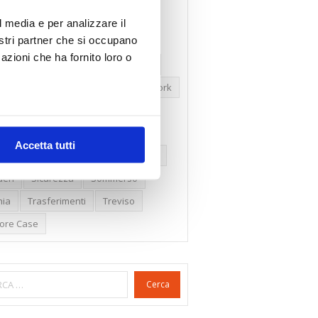
ssioni
Firenze
Gabetti Spa
l media e per analizzare il
nostri partner che si occupano
een Deal
Green Party
azioni che ha fornito loro o
ologia Green
Irregolarità Formali
ero Mercato
Monolocali
New York
daproprietà
Prezzi Case
ima Casa
Proprietari Casa
Accetta tutti
dite Catastali
Rivoluzioneliberale
eri
Sicurezza
Sommerso
nia
Trasferimenti
Treviso
lore Case
Cerca