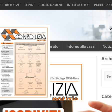
I TERRITORIALI
SERVIZI
COORDINAMENTI
INTERLOCUTORI
PUBBLICAZI
sprudenza
Fisco
Portierato
Intorno alla casa
Notiz
Arch
Cate