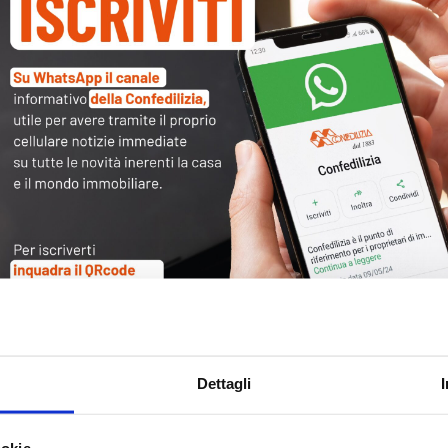
Tag
30
Alb
Ba
Blo
Ca
Ca
Ce
Com
Dettagli
Co
Det