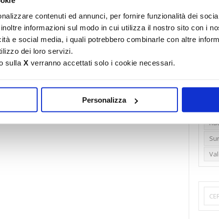
ookie
Emi
nalizzare contenuti ed annunci, per fornire funzionalità dei socia
inoltre informazioni sul modo in cui utilizza il nostro sito con i 
Gr
icità e social media, i quali potrebbero combinarle con altre inform
Ide
lizzo dei loro servizi.
Lib
o sulla
X
verranno accettati solo i cookie necessari.
Nu
Pr
Personalizza
Ren
Rud
Su
Va