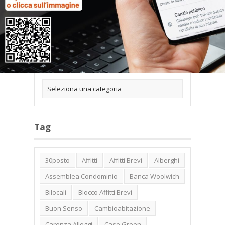
Categorie
Tag
30posto
Affitti
Affitti Brevi
Alberghi
Assemblea Condominio
Banca Woolwich
Bilocali
Blocco Affitti Brevi
Buon Senso
Cambioabitazione
Carenza Alloggi
Case Green