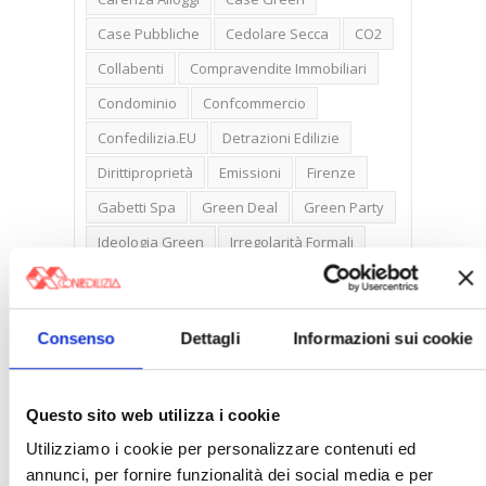
Case Pubbliche
Cedolare Secca
CO2
Collabenti
Compravendite Immobiliari
Condominio
Confcommercio
Confedilizia.EU
Detrazioni Edilizie
Dirittiproprietà
Emissioni
Firenze
Gabetti Spa
Green Deal
Green Party
Ideologia Green
Irregolarità Formali
Libero Mercato
Monolocali
New York
Nudaproprietà
Prezzi Case
Consenso
Dettagli
Informazioni sui cookie
Prima Casa
Proprietari Casa
Rendite Catastali
Rivoluzioneliberale
Questo sito web utilizza i cookie
Ruderi
Sicurezza
Sommerso
Utilizziamo i cookie per personalizzare contenuti ed
Sunia
Trasferimenti
Treviso
annunci, per fornire funzionalità dei social media e per
Valore Case