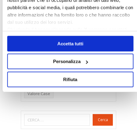
nostri partner che si occupano di analisi dei dati web,
Dirittiproprietà
Emissioni
Firenze
pubblicità e social media, i quali potrebbero combinarle con
altre informazioni che ha fornito loro o che hanno raccolto
Gabetti Spa
Green Deal
Green Party
dal suo utilizzo dei loro servizi.
Ideologia Green
Irregolarità Formali
Chiudendo il banner cliccando sulla
X
verranno accettati
Libero Mercato
Monolocali
New York
solo i cookie necessari.
Accetta tutti
Nudaproprietà
Prezzi Case
Prima Casa
Proprietari Casa
Personalizza
Rendite Catastali
Rivoluzioneliberale
Ruderi
Sicurezza
Sommerso
Rifiuta
Sunia
Trasferimenti
Treviso
Valore Case
Cerca