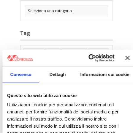
Tag
30posto
Affitti
Affitti Brevi
Alberghi
Assemblea Condominio
Banca Woolwich
Bilocali
Blocco Affitti Brevi
Consenso
Dettagli
Informazioni sui cookie
Buon Senso
Cambioabitazione
Carenza Alloggi
Case Green
Questo sito web utilizza i cookie
Case Pubbliche
Cedolare Secca
CO2
Utilizziamo i cookie per personalizzare contenuti ed
Collabenti
Compravendite Immobiliari
annunci, per fornire funzionalità dei social media e per
analizzare il nostro traffico. Condividiamo inoltre
Condominio
Confcommercio
informazioni sul modo in cui utilizza il nostro sito con i
Confedilizia.EU
Detrazioni Edilizie