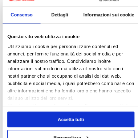
Condominio
Confcommercio
Confedilizia.EU
Detrazioni Edilizie
Consenso
Dettagli
Informazioni sui cookie
Dirittiproprietà
Emissioni
Firenze
Gabetti Spa
Green Deal
Green Party
Questo sito web utilizza i cookie
Ideologia Green
Irregolarità Formali
Utilizziamo i cookie per personalizzare contenuti ed
Libero Mercato
Monolocali
New York
annunci, per fornire funzionalità dei social media e per
analizzare il nostro traffico. Condividiamo inoltre
Nudaproprietà
Prezzi Case
informazioni sul modo in cui utilizza il nostro sito con i
Prima Casa
Proprietari Casa
nostri partner che si occupano di analisi dei dati web,
Rendite Catastali
Rivoluzioneliberale
pubblicità e social media, i quali potrebbero combinarle con
altre informazioni che ha fornito loro o che hanno raccolto
Ruderi
Sicurezza
Sommerso
dal suo utilizzo dei loro servizi.
Sunia
Trasferimenti
Treviso
Chiudendo il banner cliccando sulla
X
verranno accettati
Valore Case
solo i cookie necessari.
Accetta tutti
Cerca
Personalizza