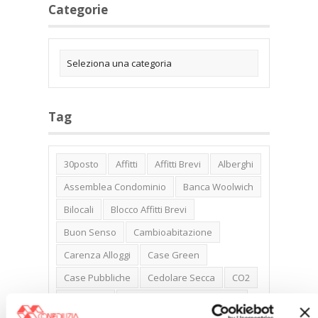
Categorie
Tag
30posto
Affitti
Affitti Brevi
Alberghi
Assemblea Condominio
Banca Woolwich
Bilocali
Blocco Affitti Brevi
Buon Senso
Cambioabitazione
Carenza Alloggi
Case Green
Case Pubbliche
Cedolare Secca
CO2
Collabenti
Compravendite Immobiliari