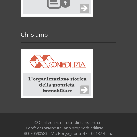
Chi siamo
© Confedilizia - Tutti i diritti riservati |
Confederazione italiana proprietà edilizia – CF
80070690583 – Via Borgognona, 47 – 00187 Roma