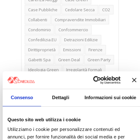
Case Pubbliche
Cedolare Secca
CO2
Collabenti
Compravendite Immobiliari
Condominio
Confcommercio
Confedilizia.EU
Detrazioni Edilizie
Dirittiproprietà
Emissioni
Firenze
Gabetti Spa
Green Deal
Green Party
Ideologia Green
Irregolarità Formali
Libero Mercato
Monolocali
New York
Nudaproprietà
Prezzi Case
Consenso
Dettagli
Informazioni sui cookie
Prima Casa
Proprietari Casa
Rendite Catastali
Rivoluzioneliberale
Questo sito web utilizza i cookie
Ruderi
Sicurezza
Sommerso
Utilizziamo i cookie per personalizzare contenuti ed
Sunia
Trasferimenti
Treviso
annunci, per fornire funzionalità dei social media e per
Valore Case