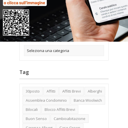
Categorie
Tag
30posto
Affitti
Affitti Brevi
Alberghi
Assemblea Condominio
Banca Woolwich
Bilocali
Blocco Affitti Brevi
Buon Senso
Cambioabitazione
Carenza Alloggi
Case Green