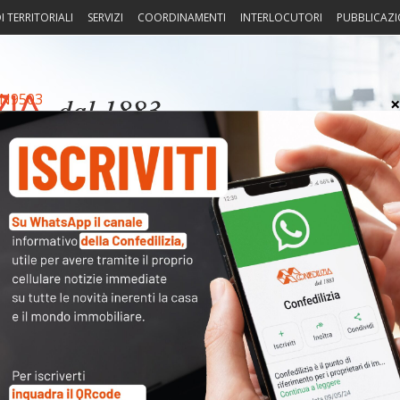
I TERRITORIALI
SERVIZI
COORDINAMENTI
INTERLOCUTORI
PUBBLICAZI
N9503
sprudenza
Fisco
Portierato
Intorno alla casa
Notiz
Arch
Cate