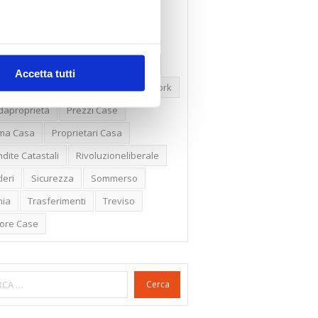
ssioni
Firenze
Gabetti Spa
een Deal
Green Party
ologia Green
Irregolarità Formali
Accetta tutti
ero Mercato
Monolocali
New York
daproprietà
Prezzi Case
ima Casa
Proprietari Casa
dite Catastali
Rivoluzioneliberale
eri
Sicurezza
Sommerso
nia
Trasferimenti
Treviso
lore Case
Cerca