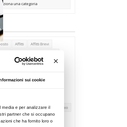
posto
Affitti
Affitti Brevi
erghi
Assemblea Condominio
nca Woolwich
Bilocali
cco Affitti Brevi
Buon Senso
Informazioni sui cookie
mbioabitazione
Carenza Alloggi
se Green
Case Pubbliche
dolare Secca
CO2
Collabenti
l media e per analizzare il
pravendite Immobiliari
Condominio
nostri partner che si occupano
nfcommercio
Confedilizia.EU
azioni che ha fornito loro o
razioni Edilizie
Dirittiproprietà