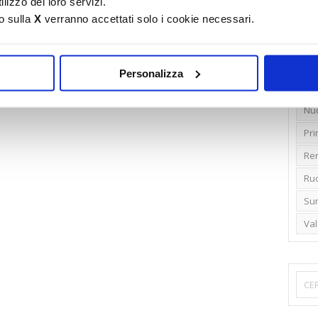
lizzo dei loro servizi.
o sulla
X
verranno accettati solo i cookie necessari.
Emi
Gr
Ide
Personalizza
Lib
Nu
Pr
Ren
Rud
Su
Va