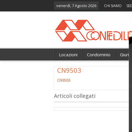
venerdì, 7 Agosto 2026
CHI SIAMO
SED
C
Locazioni
Condominio
Giuri
CN9503
CN9503
Articoli collegati