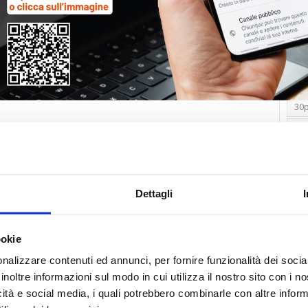
Tag
30
Alb
Ba
Blo
Dettagli
Ca
Ca
Ce
ookie
nalizzare contenuti ed annunci, per fornire funzionalità dei socia
Com
inoltre informazioni sul modo in cui utilizza il nostro sito con i 
Co
icità e social media, i quali potrebbero combinarle con altre inform
Det