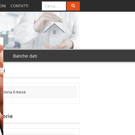
ONI
CONTATTI
ie
Banche dati
ivi
gorie