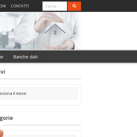
ONI
CONTATTI
ie
Banche dati
ivi
gorie