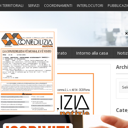
I TERRITORIALI
SERVIZI
COORDINAMENTI
INTERLOCUTORI
PUBBLICAZI
sprudenza
Fisco
Portierato
Intorno alla casa
Notiz
Arch
Cate