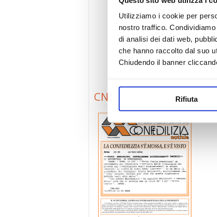
Questo sito web utilizza i c
Utilizziamo i cookie per perso
nostro traffico. Condividiamo 
di analisi dei dati web, pubbl
che hanno raccolto dal suo uti
Chiudendo il banner cliccand
CN0411
Rifiuta