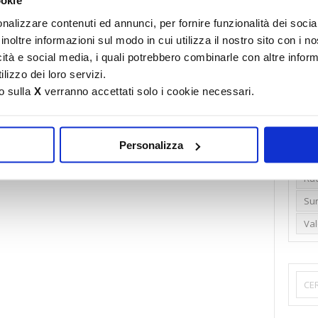
ookie
Emi
nalizzare contenuti ed annunci, per fornire funzionalità dei socia
inoltre informazioni sul modo in cui utilizza il nostro sito con i 
Gr
icità e social media, i quali potrebbero combinarle con altre inform
Ide
lizzo dei loro servizi.
Lib
o sulla
X
verranno accettati solo i cookie necessari.
Nu
Pr
Personalizza
Ren
Rud
Su
Va