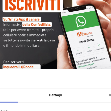
Tag
30
Alb
Ba
Blo
Ca
Ca
Ce
Com
Dettagli
Co
Det