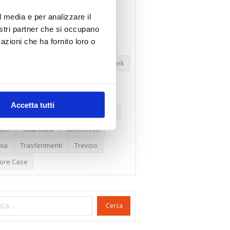
ssioni
Firenze
Gabetti Spa
l media e per analizzare il
nostri partner che si occupano
een Deal
Green Party
azioni che ha fornito loro o
ologia Green
Irregolarità Formali
ero Mercato
Monolocali
New York
daproprietà
Prezzi Case
ima Casa
Proprietari Casa
Accetta tutti
dite Catastali
Rivoluzioneliberale
eri
Sicurezza
Sommerso
nia
Trasferimenti
Treviso
lore Case
Cerca