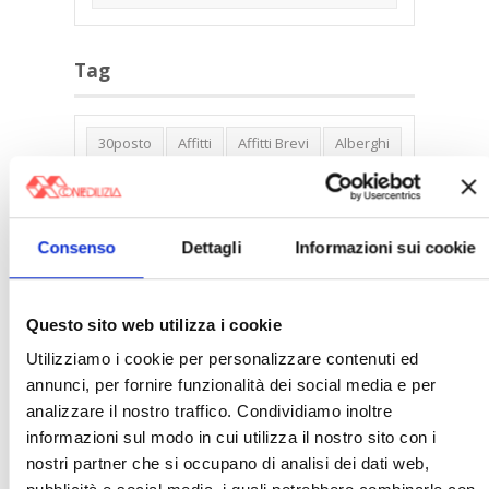
Tag
30posto
Affitti
Affitti Brevi
Alberghi
Assemblea Condominio
Banca Woolwich
Bilocali
Blocco Affitti Brevi
Buon Senso
Cambioabitazione
Consenso
Dettagli
Informazioni sui cookie
Carenza Alloggi
Case Green
Case Pubbliche
Cedolare Secca
CO2
Questo sito web utilizza i cookie
Collabenti
Compravendite Immobiliari
Utilizziamo i cookie per personalizzare contenuti ed
annunci, per fornire funzionalità dei social media e per
Condominio
Confcommercio
analizzare il nostro traffico. Condividiamo inoltre
Confedilizia.EU
Detrazioni Edilizie
informazioni sul modo in cui utilizza il nostro sito con i
Dirittiproprietà
Emissioni
Firenze
nostri partner che si occupano di analisi dei dati web,