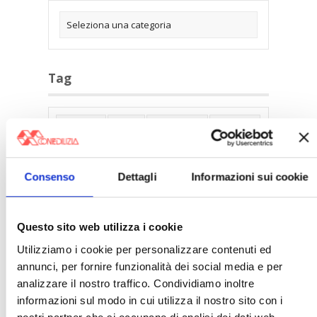
Tag
30posto
Affitti
Affitti Brevi
Alberghi
Assemblea Condominio
Banca Woolwich
Bilocali
Blocco Affitti Brevi
Consenso
Dettagli
Informazioni sui cookie
Buon Senso
Cambioabitazione
Carenza Alloggi
Case Green
Questo sito web utilizza i cookie
Case Pubbliche
Cedolare Secca
CO2
Utilizziamo i cookie per personalizzare contenuti ed
Collabenti
Compravendite Immobiliari
annunci, per fornire funzionalità dei social media e per
analizzare il nostro traffico. Condividiamo inoltre
Condominio
Confcommercio
informazioni sul modo in cui utilizza il nostro sito con i
Confedilizia.EU
Detrazioni Edilizie