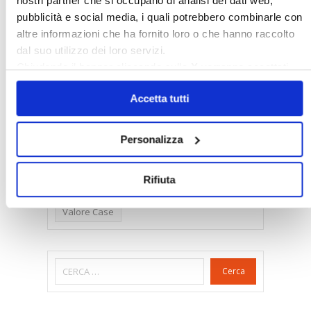
nostri partner che si occupano di analisi dei dati web,
Dirittiproprietà
Emissioni
Firenze
pubblicità e social media, i quali potrebbero combinarle con
altre informazioni che ha fornito loro o che hanno raccolto
Gabetti Spa
Green Deal
Green Party
dal suo utilizzo dei loro servizi.
Ideologia Green
Irregolarità Formali
Chiudendo il banner cliccando sulla
X
verranno accettati
Libero Mercato
Monolocali
New York
solo i cookie necessari.
Accetta tutti
Nudaproprietà
Prezzi Case
Prima Casa
Proprietari Casa
Personalizza
Rendite Catastali
Rivoluzioneliberale
Ruderi
Sicurezza
Sommerso
Rifiuta
Sunia
Trasferimenti
Treviso
Valore Case
Cerca