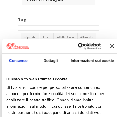
Tag
30posto
Affitti
Affitti Brevi
Alberghi
Assemblea Condominio
Banca Woolwich
Bilocali
Blocco Affitti Brevi
Consenso
Dettagli
Informazioni sui cookie
Buon Senso
Cambioabitazione
Carenza Alloggi
Case Green
Case Pubbliche
Cedolare Secca
CO2
Questo sito web utilizza i cookie
Collabenti
Compravendite Immobiliari
Utilizziamo i cookie per personalizzare contenuti ed
annunci, per fornire funzionalità dei social media e per
Condominio
Confcommercio
analizzare il nostro traffico. Condividiamo inoltre
Confedilizia.EU
Detrazioni Edilizie
informazioni sul modo in cui utilizza il nostro sito con i
Dirittiproprietà
Emissioni
Firenze
nostri partner che si occupano di analisi dei dati web,