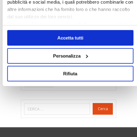
pubblicità e social media, i quali potrebbero combinarle con
Gabetti Spa
Green Deal
Green Party
altre informazioni che ha fornito loro o che hanno raccolto
Ideologia Green
Irregolarità Formali
dal suo utilizzo dei loro servizi.
Libero Mercato
Monolocali
New York
Chiudendo il banner cliccando sulla
X
verranno accettati
solo i cookie necessari.
Nudaproprietà
Prezzi Case
Accetta tutti
Prima Casa
Proprietari Casa
Rendite Catastali
Rivoluzioneliberale
Personalizza
Ruderi
Sicurezza
Sommerso
Sunia
Trasferimenti
Treviso
Rifiuta
Valore Case
Cerca