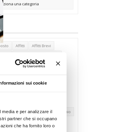
posto
Affitti
Affitti Brevi
erghi
Assemblea Condominio
nca Woolwich
Bilocali
cco Affitti Brevi
Buon Senso
Informazioni sui cookie
mbioabitazione
Carenza Alloggi
se Green
Case Pubbliche
dolare Secca
CO2
Collabenti
l media e per analizzare il
pravendite Immobiliari
Condominio
nostri partner che si occupano
nfcommercio
Confedilizia.EU
azioni che ha fornito loro o
razioni Edilizie
Dirittiproprietà