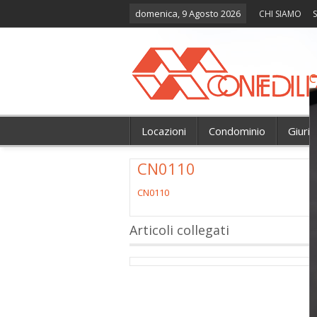
domenica, 9 Agosto 2026
CHI SIAMO
S
C
Locazioni
Condominio
Giuri
CN0110
CN0110
Articoli collegati