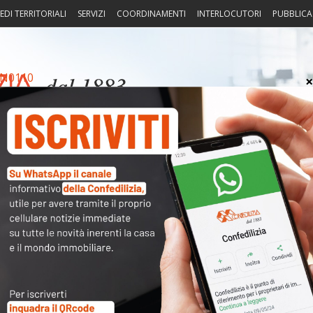
EDI TERRITORIALI
SERVIZI
COORDINAMENTI
INTERLOCUTORI
PUBBLICA
N0110
sprudenza
Fisco
Portierato
Intorno alla casa
Notiz
Arch
Cate