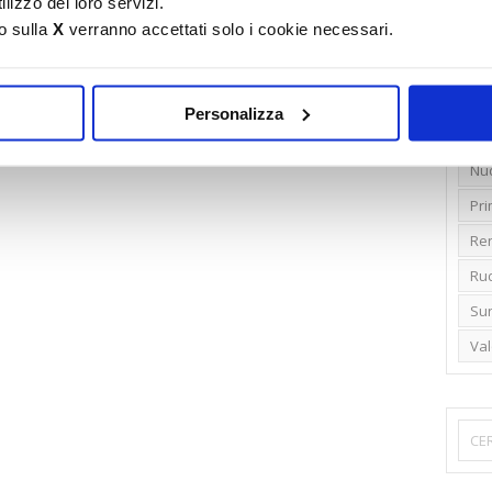
lizzo dei loro servizi.
o sulla
X
verranno accettati solo i cookie necessari.
Emi
Gr
Ide
Personalizza
Lib
Nu
Pr
Ren
Rud
Su
Va