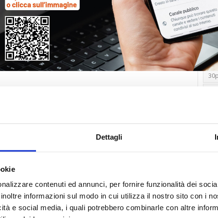
Tag
30
Alb
Ba
Blo
Dettagli
Ca
Ca
Ce
ookie
nalizzare contenuti ed annunci, per fornire funzionalità dei socia
Com
inoltre informazioni sul modo in cui utilizza il nostro sito con i 
Co
icità e social media, i quali potrebbero combinarle con altre inform
Det