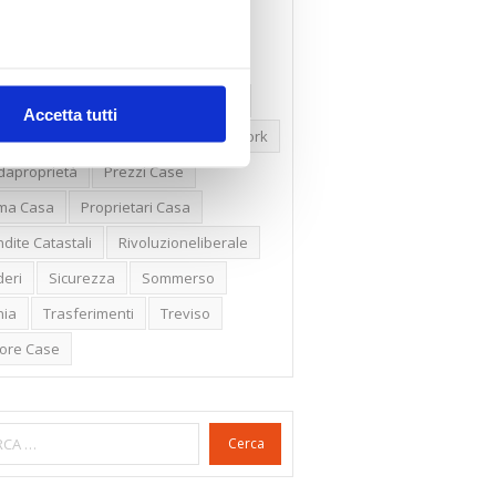
ssioni
Firenze
Gabetti Spa
een Deal
Green Party
ologia Green
Irregolarità Formali
Accetta tutti
ero Mercato
Monolocali
New York
daproprietà
Prezzi Case
ima Casa
Proprietari Casa
dite Catastali
Rivoluzioneliberale
eri
Sicurezza
Sommerso
nia
Trasferimenti
Treviso
lore Case
Cerca