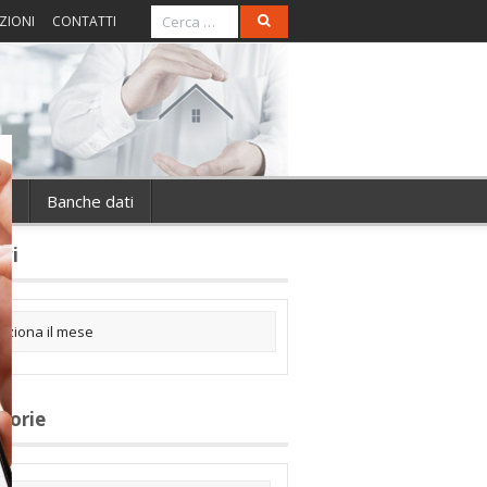
ZIONI
CONTATTI
ie
Banche dati
ivi
gorie