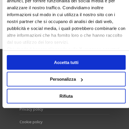
annunci, per fornire funzionalità dei social media e per
Valore Case
analizzare il nostro traffico. Condividiamo inoltre
informazioni sul modo in cui utilizza il nostro sito con i
nostri partner che si occupano di analisi dei dati web,
pubblicità e social media, i quali potrebbero combinarle con
Cerca
altre informazioni che ha fornito loro o che hanno raccolto
dal suo utilizzo dei loro servizi.
Chiudendo il banner cliccando sulla
X
verranno accettati
solo i cookie necessari.
Accetta tutti
Utilità
Personalizza
Contatti e RPD
Rifiuta
Disclaimer
Privacy policy
Cookie policy