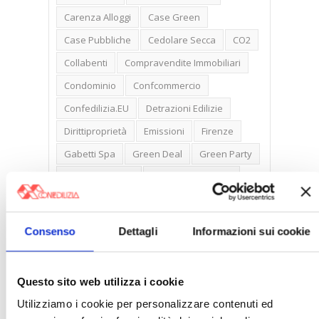
Carenza Alloggi
Case Green
Case Pubbliche
Cedolare Secca
CO2
Collabenti
Compravendite Immobiliari
Condominio
Confcommercio
Confedilizia.EU
Detrazioni Edilizie
Dirittiproprietà
Emissioni
Firenze
Gabetti Spa
Green Deal
Green Party
Ideologia Green
Irregolarità Formali
Libero Mercato
Monolocali
New York
Nudaproprietà
Prezzi Case
Consenso
Dettagli
Informazioni sui cookie
Prima Casa
Proprietari Casa
Rendite Catastali
Rivoluzioneliberale
Questo sito web utilizza i cookie
Ruderi
Sicurezza
Sommerso
Utilizziamo i cookie per personalizzare contenuti ed
Sunia
Trasferimenti
Treviso